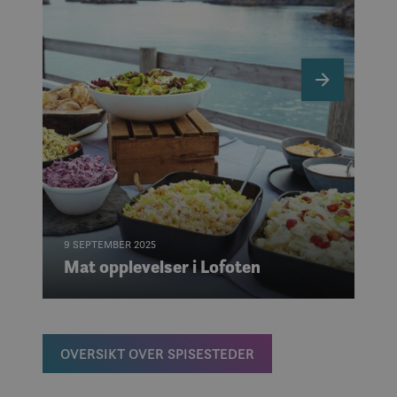
n
e
x
t
9 SEPTEMBER 2025
Ma
Mat opplevelser i Lofoten
OVERSIKT OVER SPISESTEDER