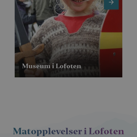
n
e
x
t
Museum i Lofoten
Tr
Matopplevelser i Lofoten