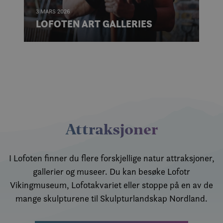
er sa
3 MARS 2026
og ut
info
Ku
LOFOTEN ART GALLERIES
hvor
slutt
netts
anno
slutt
sett 
nevnt
SM
.c.clarity.ms
Sesjon
Dette
MSN-
info
som v
måle
netts
analy
Attraksjoner
MUID
1 år
Denn
Microsoft
info
Corporation
bruk
.clarity.ms
I Lofoten finner du flere forskjellige natur attraksjoner,
Micr
bruke
gallerier og museer. Du kan besøke Lofotr
Den k
inne
Vikingmuseum, Lofotakvariet eller stoppe på en av de
skrip
det s
mange skulpturene til Skulpturlandskap Nordland.
over
forsk
dome
tilla