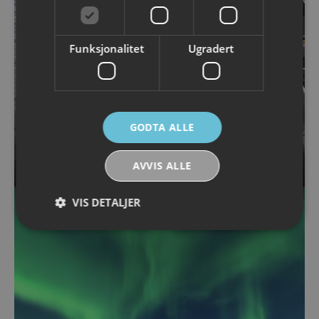
Funksjonalitet
Ugradert
GODTA ALLE
Fiske i Lofoten
AVVIS ALLE
VIS DETALJER
Strengt nødvendig
Ytelse
Målretting
Funksjonalitet
Ugradert
Strengt nødvendige informasjonskapsler tillater
kjernefunksjoner på nettstedet, som