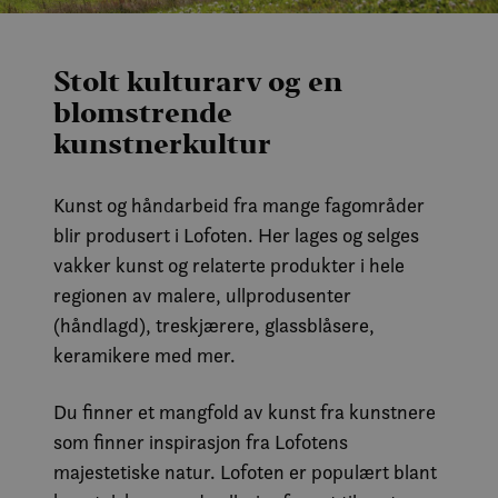
er sa
å hol
bruke
Yout
inneb
Stolt kulturarv og en
den k
om b
blomstrende
netts
nye e
kunstnerkultur
versj
Yout
grens
Kunst og håndarbeid fra mange fagområder
MUID
1 år
Denn
Microsoft
info
Corporation
blir produsert i Lofoten. Her lages og selges
bruk
.bing.com
Micr
vakker kunst og relaterte produkter i hele
bruke
Den k
regionen av malere, ullprodusenter
inne
skrip
(håndlagd), treskjærere, glassblåsere,
det s
over
keramikere med mer.
forsk
dome
tilla
Du finner et mangfold av kunst fra kunstnere
MR
7 dager
Dette
Microsoft
som finner inspirasjon fra Lofotens
MSN-
Corporation
info
.c.bing.com
majestetiske natur. Lofoten er populært blant
som v
måle