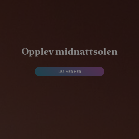
Opplev midnattsolen
LES MER HER