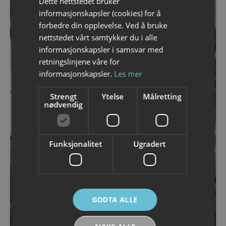
Dette nettstedet bruker
ENGLISH
informasjonskapsler (cookies) for å
forbedre din opplevelse. Ved å bruke
nettstedet vårt samtykker du i alle
informasjonskapsler i samsvar med
retningslinjene våre for
informasjonskapsler.
Les mer
next
Strengt
Ytelse
Målretting
nødvendig
Funksjonalitet
Ugradert
GODTA ALLE
3 MARS 2026
LOFOTEN ART GALLERIES