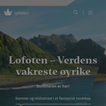
Visit Lofoten
Skip
to
Meny
main
content
Lofoten – Verdens
vakreste øyrike
Sommeren er her!
Sommer og midnattsol i et fantastisk landskap