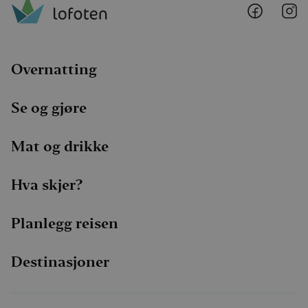
Lofoten
Lo
@
@
Faceboo
I
Overnatting
Se og gjøre
Mat og drikke
Hva skjer?
Planlegg reisen
Destinasjoner