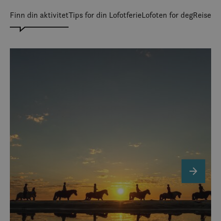
Finn din aktivitet
Tips for din Lofotferie
Lofoten for deg
Reisen t
next