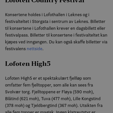
Lofoten Country Festival
Konsertene holdes i Lofothallen i Leknes og i
festivalteltet i Storgata i sentrum av Leknes. Billetter
til konsertene i Lofothallen krever en dagsbillett eller
festivalpass. Billetter til konsertene i festivalteltet kan
kjøpes ved inngangen. Du kan også skaffe billetter via
festivalens
nettside
.
Lofoten High5
Lofoten High5 er et spektakulært fjellløp som
omfatter fem fjelltopper, som alle kan sees fra
Svolvær torg. Fjelltoppene er Fløya (590 moh),
Blåtind (621 moh), Tuva (477 moh), Lille Kongstind
(378 moh) og Tjeldbergtind (367 moh). Utsikten fra
alle fem topper er magisk. Ingen klatreutstyr er