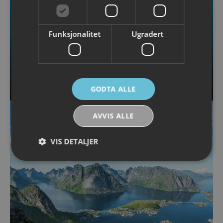
Funksjonalitet
Ugradert
Kajakkpadling i Lofoten
GODTA ALLE
AVVIS ALLE
VIS DETALJER
Strengt nødvendig
Ytelse
Målretting
Funksjonalitet
Ugradert
Strengt nødvendige informasjonskapsler tillater
kjernefunksjoner på nettstedet, som