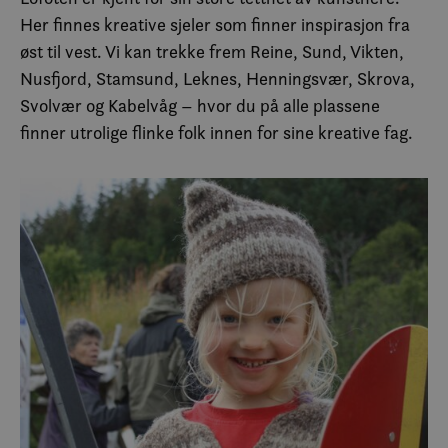
er sa
Her finnes kreative sjeler som finner inspirasjon fra
og ut
info
øst til vest. Vi kan trekke frem Reine, Sund, Vikten,
hvor
slutt
Nusfjord, Stamsund, Leknes, Henningsvær, Skrova,
netts
anno
Svolvær og Kabelvåg – hvor du på alle plassene
slutt
sett 
finner utrolige flinke folk innen for sine kreative fag.
nevnt
SM
.c.clarity.ms
Sesjon
Dette
MSN-
info
som v
måle
netts
analy
MUID
1 år
Denn
Microsoft
info
Corporation
bruk
.clarity.ms
Micr
bruke
Den k
inne
skrip
det s
over
forsk
dome
tilla