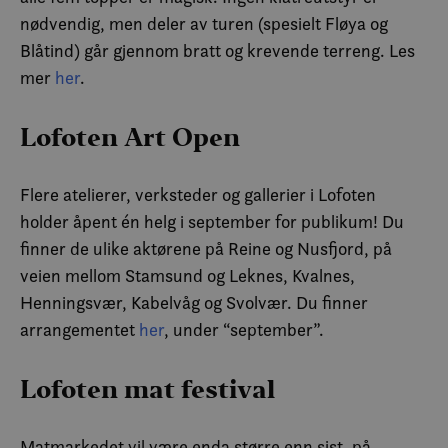
nødvendig, men deler av turen (spesielt Fløya og
Blåtind) går gjennom bratt og krevende terreng. Les
mer
her
.
Lofoten Art Open
Flere atelierer, verksteder og gallerier i Lofoten
holder åpent én helg i september for publikum! Du
finner de ulike aktørene på Reine og Nusfjord, på
veien mellom Stamsund og Leknes, Kvalnes,
Henningsvær, Kabelvåg og Svolvær. Du finner
arrangementet
her
, under “september”.
Lofoten mat festival
Matmarkedet vil være enda større enn sist, på