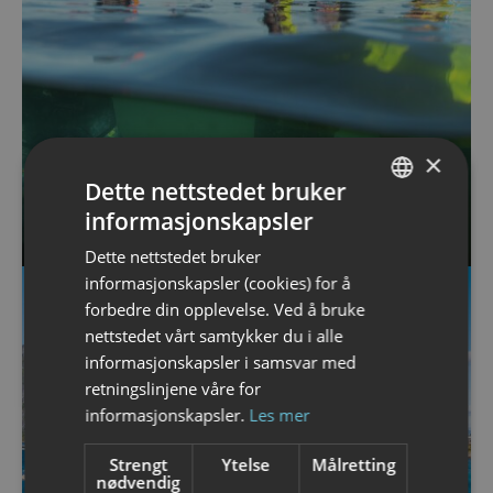
×
Dette nettstedet bruker
informasjonskapsler
Snorkling og dykking i Lofoten
NORWEGIAN
Dette nettstedet bruker
ENGLISH
informasjonskapsler (cookies) for å
forbedre din opplevelse. Ved å bruke
nettstedet vårt samtykker du i alle
informasjonskapsler i samsvar med
retningslinjene våre for
informasjonskapsler.
Les mer
Strengt
Ytelse
Målretting
nødvendig