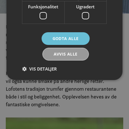
Funksjonalitet
Ugradert
Lofoten og kvalitet er to synonymer. Og det spesielt
når det kommer til mat. De mange restaurantene tar
GODTA ALLE
stor stolthet til kvaliteten og serverer mat i
verdensklasse. Råvarene er kortreist og maten er
AVVIS ALLE
fersk.
VIS DETALJER
Fisk og sjømat er naturligvis en gjenganger, men du
vil også kunne smake på andre herlige retter.
Lofotens tradisjon trumfer gjennom restaurantene
Strengt nødvendig
Ytelse
Målretting
både i stil og beliggenhet. Opplevelsen heves av de
Funksjonalitet
Ugradert
fantastiske omgivelsene.
Strengt nødvendige informasjonskapsler tillater
kjernefunksjoner på nettstedet, som
brukerinnlogging og kontoadministrasjon.
Nettstedet kan ikke brukes riktig uten strengt
nødvendige informasjonskapsler.