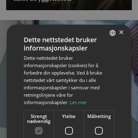
×
Dette nettstedet bruker
informasjonskapsler
NORWEGIAN
Dette nettstedet bruker
ENGLISH
informasjonskapsler (cookies) for å
forbedre din opplevelse. Ved å bruke
Mat og råvarer i
nettstedet vårt samtykker du i alle
informasjonskapsler i samsvar med
verdensklasse
retningslinjene våre for
informasjonskapsler.
Les mer
Strengt
Ytelse
Målretting
nødvendig