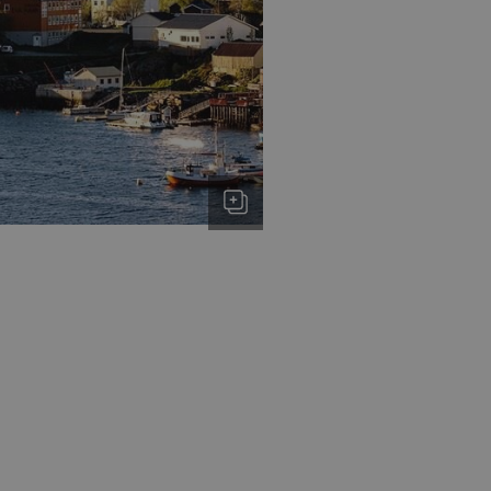
ende på nettstedet
utube-grensesnittet.
v min Microsoft som
 av innebygde
seres over mange
later brukersporing.
onskapsel som vi
ntern analyse.
sel som sørger for
leclick og utfører
r nettstedet og all
 før han besøkte
d reklameprodukter
rtsannonsører
leclick og utfører
r nettstedet og all
 før han besøkte
onskapsel som vi