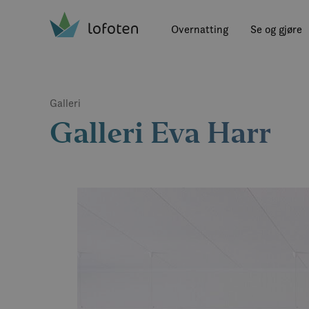
Visit Lofoten
Skip
to
Overnatting
Se og gjøre
main
content
Galleri
Galleri Eva Harr