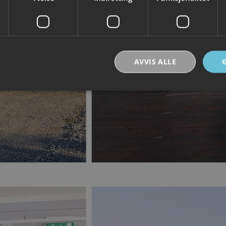
AVVIS ALLE
Strengt nødvendig
Ytelse
Målretting
Funksjonalitet
Ugradert
nformasjonskapsler tillater kjernefunksjoner på nettstedet, som brukerinnlogging og k
rukes riktig uten strengt nødvendige informasjonskapsler.
Forsørger /
Utløpsdato
Beskrivelse
Domene
30
Denne informasjonskapselen brukes til å skill
Cloudflare Inc.
minutter
og roboter. Dette er gunstig for nettstedet for å
.vimeo.com
rapporter om bruken av nettstedet.
nt
6 måneder
Denne informasjonskapselen brukes av Cookie-
CookieScript
tjenesten for å huske innstillingene for besøke
.visitlofoten.com
informasjonskapsel. Det er nødvendig at Cookie
banner fungerer som det skal.