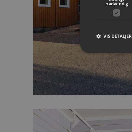
nødvendig
VIS DETALJER
Strengt nødvendige i
Nettstedet kan ikke b
Navn
__cf_bm
CookieScriptConse