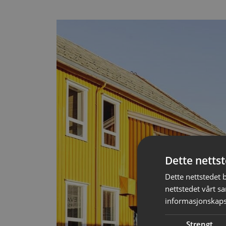
Dette netts
Dette nettstedet 
nettstedet vårt s
informasjonskaps
Strengt