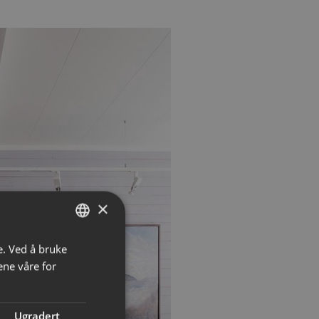
×
e. Ved å bruke
NORWEGIAN
ene våre for
ENGLISH
Ugradert