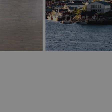
nettsteder; den kan også avgjøre om besøk
bruker den nye eller gamle versjonen av Yo
1 år
Denne informasjonskapselen brukes mye a
Microsoft
en unik brukeridentifikator. Den kan angis
Corporation
Microsoft-skript. Det antas at det synkroni
.bing.com
forskjellige Microsoft-domener, noe som til
7 dager
Dette er en Microsoft MSN-parts informasj
Microsoft
bruker til å måle bruken av nettstedet for i
Corporation
.c.bing.com
1 år
Dette er en Microsoft MSN-informasjonskap
Microsoft
at dette nettstedet fungerer riktig.
Corporation
.c.bing.com
3 måneder
Denne informasjonskapselen er satt av Doub
Google LLC
informasjon om hvordan sluttbrukeren bruke
.visitlofoten.com
annonsering som sluttbrukeren kan ha sett
nevnte nettsted.
3 måneder
Brukt av Facebook for å levere en serie me
Meta Platform
som for eksempel sanntidsbud fra tredjepa
Inc.
.visitlofoten.com
1 år
Denne informasjonskapselen er satt av Doub
Google LLC
informasjon om hvordan sluttbrukeren bruke
.doubleclick.net
annonsering som sluttbrukeren kan ha sett
nevnte nettsted.
.c.clarity.ms
Sesjon
Dette er en Microsoft MSN-parts informasj