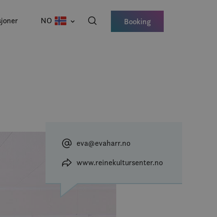
joner
NO
Booking
eva@evaharr.no
www.reinekultursenter.no