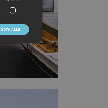
GODTA ALLE
ontoadministrasjon.
e mellom mennesker
 kunne lage gyldige
Script.com-
ndes
-Script.com cookie-