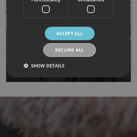
ACCEPT ALL
DECLINE ALL
3 MARCH 2026
SHOW DETAILS
Lofoten’s restaurants
Strictly necessary
Performance
Targeting
Functionality
Unclassified
Strictly necessary cookies allow core website
functionality such as user login and account
management. The website cannot be used properly
without strictly necessary cookies.
Provider /
Name
Expiration
Descriptio