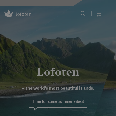
Visit Lofoten
Skip
to
Menu
main
content
Lofoten
– the world’s most beautiful islands
.
Time for some summer vibes!