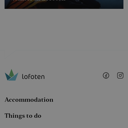
Lofoten
Lo
@
@
Faceboo
I
Accommodation
Things to do