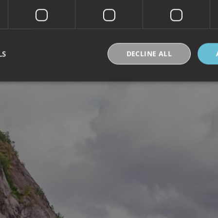
LS
DECLINE ALL
Strictly necessary
Performance
Targeting
Functionality
Unclassifie
okies allow core website functionality such as user login and account management. Th
 strictly necessary cookies.
Provider /
Expiration
Description
Domain
30
Denne informasjonskapselen brukes til å skille
Cloudflare Inc.
minutes
og roboter. Dette er gunstig for nettstedet for å 
.vimeo.com
rapporter om bruken av nettstedet.
nt
6 months
Denne informasjonskapselen brukes av Cookie-S
CookieScript
for å huske innstillingene for besøkendes inform
.visitlofoten.com
nødvendig at Cookie-Script.com cookie-banner 
skal.