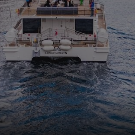
1 year
Denne informasjonskapselen brukes mye av
Microsoft
en unik brukeridentifikator. Den kan angis 
Corporation
Microsoft-skript. Det antas at det synkronis
.bing.com
forskjellige Microsoft-domener, noe som till
7 days
Dette er en Microsoft MSN-parts informasjo
Microsoft
bruker til å måle bruken av nettstedet for in
Corporation
.c.bing.com
1 year
Dette er en Microsoft MSN-informasjonskaps
Microsoft
dette nettstedet fungerer riktig.
Corporation
.c.bing.com
3 months
Denne informasjonskapselen er satt av Doubl
Google LLC
informasjon om hvordan sluttbrukeren bruke
.visitlofoten.com
annonsering som sluttbrukeren kan ha sett 
nevnte nettsted.
3 months
Brukt av Facebook for å levere en serie me
Meta Platform
som for eksempel sanntidsbud fra tredjepa
Inc.
.visitlofoten.com
1 year
Denne informasjonskapselen er satt av Doubl
Google LLC
informasjon om hvordan sluttbrukeren bruke
.doubleclick.net
annonsering som sluttbrukeren kan ha sett 
nevnte nettsted.
.c.clarity.ms
Session
Dette er en Microsoft MSN-parts informasjo
bruker til å måle bruken av nettstedet for in