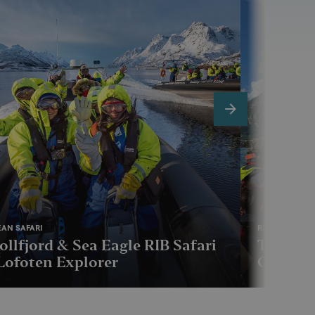
next
AN SAFARI
RIB
ollfjord & Sea Eagle RIB Safari
Trollfjo
Lofoten Explorer
Go2Lof