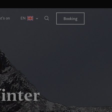
t's on
EN
Booking
inter