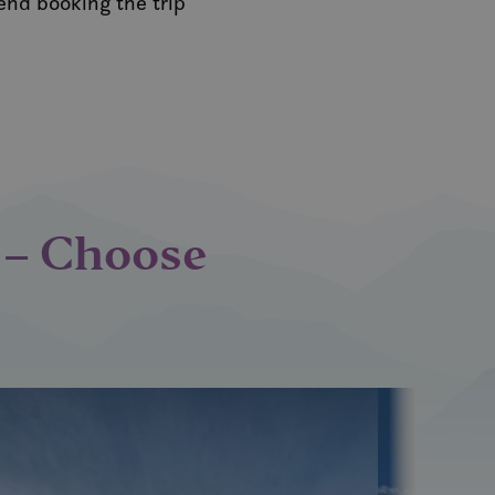
end booking the trip
e – Choose