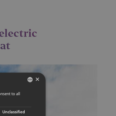
electric
at
×
nsent to all
NORWEGIAN
ENGLISH
Unclassified