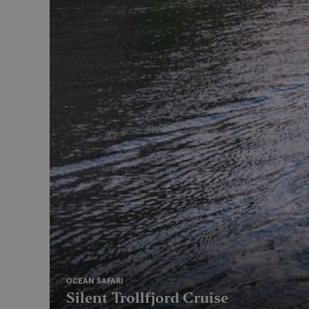
MUID
MR
SRM_B
_gcl_au
_fbp
IDE
OCEAN SAFARI
SM
Silent Trollfjord Cruise