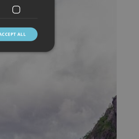
ACCEPT ALL
d
e website cannot be
 mellom mennesker
kunne lage gyldige
cript.com-tjenesten
asjonskapsel. Det er
fungerer som det