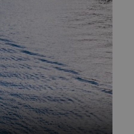
 min Microsoft som
av innebygde
eres over mange
ater brukersporing.
nskapsel som vi
tern analyse.
el som sørger for at
eclick og utfører
r nettstedet og all
før han besøkte
d reklameprodukter
rtsannonsører
eclick og utfører
r nettstedet og all
før han besøkte
nskapsel som vi
tern analyse.