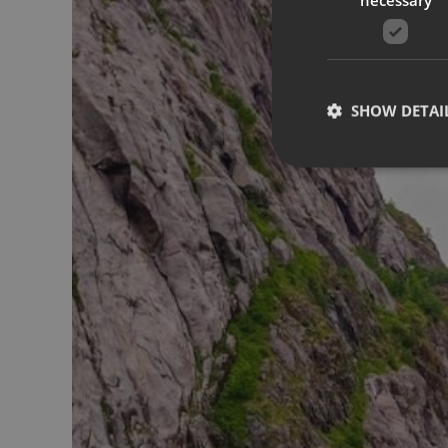
SHOW DETAI
Strictly necessary co
used properly without
Name
__cf_bm
CookieScriptConse