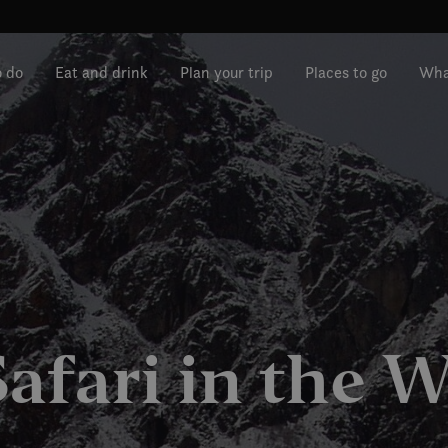
o do
Eat and drink
Plan your trip
Places to go
Wha
Safari in the W