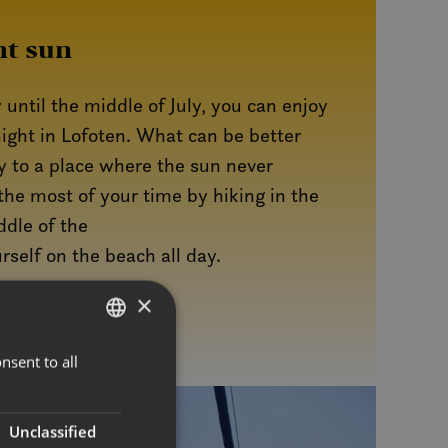
ht sun
until the middle of July, you can enjoy
night in Lofoten. What can be better
y to a place where the sun never
he most of your time by hiking in the
dle of the
rself on the beach all day.
×
GESTIONS
nsent to all
NORWEGIAN
ENGLISH
Unclassified