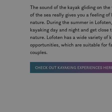
MUID
The sound of the kayak gliding on the
of the sea really gives you a feeling of
nature. During the summer in Lofoten,
MR
kayaking day and night and get close 
nature. Lofoten has a wide variety of 
SRM_B
opportunities, which are suitable for f
couples.
_gcl_au
CHECK OUT KAYAKING EXPERIENCES HER
_fbp
IDE
SM