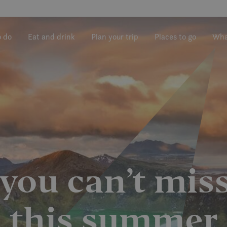
o do
Eat and drink
Plan your trip
Places to go
Wha
you can’t mis
this summer