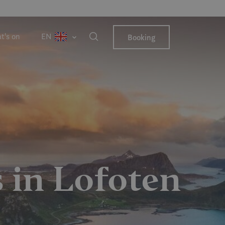
t's on
EN
Booking
s in Lofoten