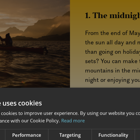
1. The midnig
From the end of May 
the sun all day and 
than going on holida
sets? You can make t
mountains in the mid
night or enjoying you
HERE ARE SOM SUG
e uses cookies
 cookies to improve user experience. By using our website you co
ance with our Cookie Policy.
Read more
Performance
Targeting
Functionality