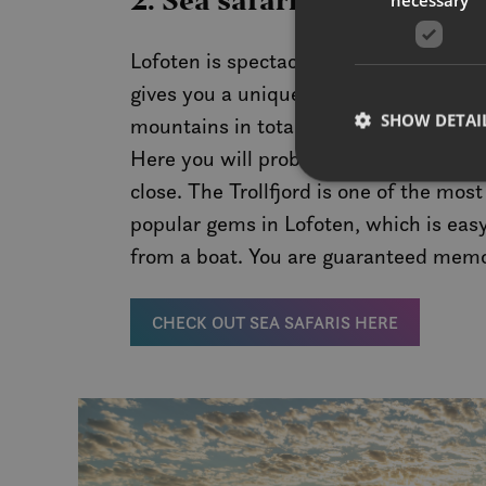
2. Sea safari and sailing
Lofoten is spectacular. To experience 
gives you a unique perspective.See the
SHOW DETAI
mountains in total harmony with the wi
Here you will probably see the sea eag
close. The Trollfjord is one of the most
popular gems in Lofoten, which is eas
from a boat. You are guaranteed memori
Strictly necessary co
used properly without
CHECK OUT SEA SAFARIS HERE
Name
__cf_bm
CookieScriptConse