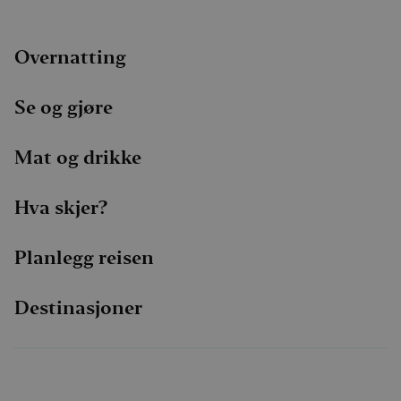
Faceboo
I
MUID
1 år
Denn
Microsoft
info
Corporation
bruk
.clarity.ms
Overnatting
Micr
bruke
Den k
inne
Se og gjøre
skrip
det s
over
forsk
Mat og drikke
dome
tilla
Hva skjer?
Planlegg reisen
Destinasjoner