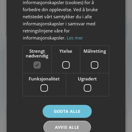
informasjonskapsler (cookies) for å
forbedre din opplevelse. Ved å bruke
nettstedet vårt samtykker du i alle
Restaurant
informasjonskapsler i samsvar med
retningslinjene våre for
informasjonskapsler.
Les mer
Strengt
Ytelse
Målretting
nødvendig
Funksjonalitet
Ugradert
RESTAURANT
Låven på Hov
GODTA ALLE
AVVIS ALLE