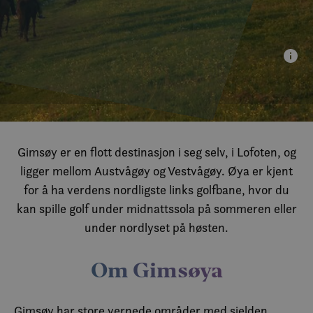
Gimsøy er en flott destinasjon i seg selv, i Lofoten, og
ligger mellom Austvågøy og Vestvågøy. Øya er kjent
for å ha verdens nordligste links golfbane, hvor du
kan spille golf under midnattssola på sommeren eller
under nordlyset på høsten.
Om Gimsøya
Gimsøy har store vernede områder med sjelden