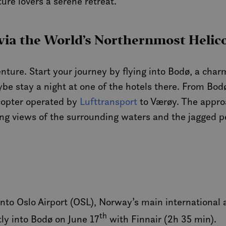
ure lovers a serene retreat.
via the World’s Northernmost Helic
ture. Start your journey by flying into Bodø, a char
e stay a night at one of the hotels there. From Bodø
licopter operated by
Lufttransport
to Værøy. The approa
ning views of the surrounding waters and the jagged p
 into Oslo Airport (OSL), Norway’s main international a
th
tly into Bodø on June 17
with Finnair (2h 35 min).