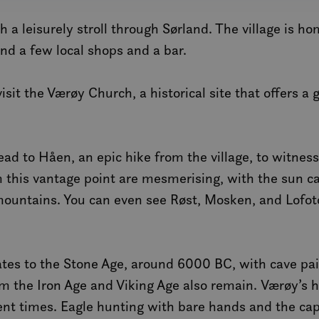
1 year
Denne informasjonskapselen brukes mye av
Microsoft
en unik brukeridentifikator. Den kan angis 
h a leisurely stroll through Sørland. The village is
Corporation
Microsoft-skript. Det antas at det synkronis
.bing.com
forskjellige Microsoft-domener, noe som till
nd a few local shops and a bar.
7 days
Dette er en Microsoft MSN-parts informasjo
Microsoft
bruker til å måle bruken av nettstedet for in
Corporation
.c.bing.com
sit the Værøy Church, a historical site that offers a 
1 year
Dette er en Microsoft MSN-informasjonskaps
Microsoft
dette nettstedet fungerer riktig.
Corporation
.c.bing.com
3 months
Denne informasjonskapselen er satt av Doubl
Google LLC
ad to Håen, an epic hike from the village, to witness
informasjon om hvordan sluttbrukeren bruke
.visitlofoten.com
annonsering som sluttbrukeren kan ha sett 
this vantage point are mesmerising, with the sun ca
nevnte nettsted.
mountains. You can even see Røst, Mosken, and Lofo
3 months
Brukt av Facebook for å levere en serie me
Meta Platform
som for eksempel sanntidsbud fra tredjepa
Inc.
.visitlofoten.com
1 year
Denne informasjonskapselen er satt av Doubl
Google LLC
informasjon om hvordan sluttbrukeren bruke
.doubleclick.net
dates to the Stone Age, around 6000 BC, with cave pa
annonsering som sluttbrukeren kan ha sett 
nevnte nettsted.
m the Iron Age and Viking Age also remain. Værøy’s h
.c.clarity.ms
Session
Dette er en Microsoft MSN-parts informasjo
bruker til å måle bruken av nettstedet for in
ent times. Eagle hunting with bare hands and the cap