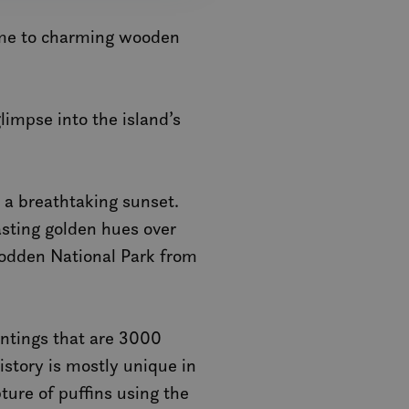
 min Microsoft som
av innebygde
 home to charming wooden
eres over mange
ater brukersporing.
nskapsel som vi
tern analyse.
glimpse into the island’s
el som sørger for at
eclick og utfører
 a breathtaking sunset.
r nettstedet og all
før han besøkte
sting golden hues over
todden National Park from
d reklameprodukter
rtsannonsører
eclick og utfører
r nettstedet og all
intings that are 3000
før han besøkte
istory is mostly unique in
nskapsel som vi
tern analyse.
ture of puffins using the