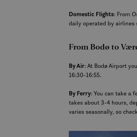
Domestic Flights
: From Os
daily operated by airlines
From Bodø to Vær
By Air
: At Bodø Airport yo
16:30-16:55.
By Ferry
: You can take a 
takes about 3-4 hours, de
varies seasonally, so chec