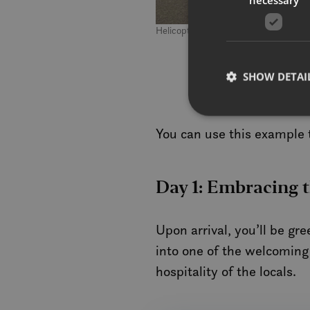
Helicopter to Værøy with Lufttranspor
Ex
SHOW DETAI
You can use this example 
Strictly necessary co
used properly without
Day 1: Embracing 
Name
Upon arrival, you’ll be gr
__cf_bm
into one of the welcomin
hospitality of the locals.
CookieScriptConse