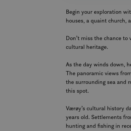
MUID
Begin your exploration wit
houses, a quaint church, a
MR
Don’t miss the chance to vi
SRM_B
cultural heritage.
_gcl_au
As the day winds down, he
The panoramic views from 
the surrounding sea and 
_fbp
this spot.
IDE
Værøy’s cultural history 
years old. Settlements fro
SM
hunting and fishing in rec