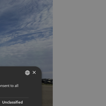
×
nsent to all
NORWEGIAN
ENGLISH
Unclassified