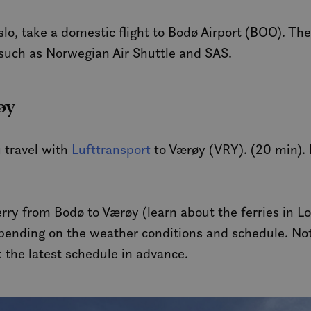
lo, take a domestic flight to Bodø Airport (BOO). The
 such as Norwegian Air Shuttle and SAS.
øy
u travel with
Lufttransport
to Værøy (VRY). (20 min). 
ferry from Bodø to Værøy (learn about the ferries in L
pending on the weather conditions and schedule. Not
k the latest schedule in advance.