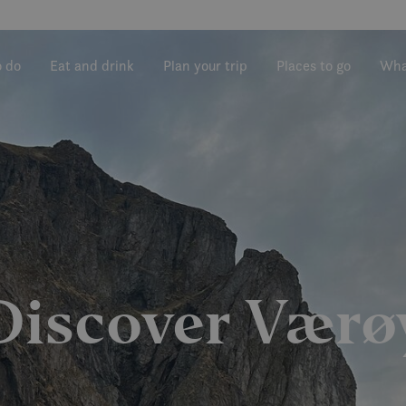
o do
Eat and drink
Plan your trip
Places to go
Wha
Discover Værø