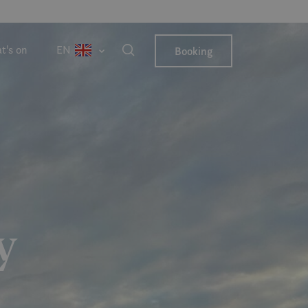
t's on
EN
Booking
y