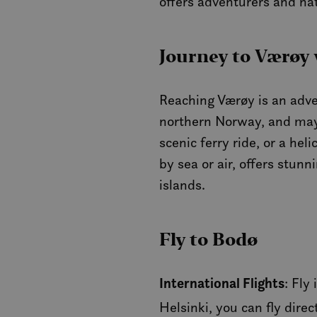
offers adventurers and nat
Journey to Værøy 
Reaching Værøy is an adven
northern Norway, and mayb
scenic ferry ride, or a he
by sea or air, offers stun
islands.
Fly to Bodø
International Flights
: Fly
Helsinki, you can fly direc