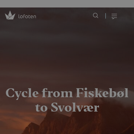
Visit Lofoten
Skip
to
Menu
main
content
Cycle from Fiskebøl
to Svolvær