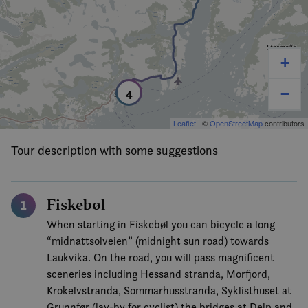
+
4
−
Leaflet
| ©
OpenStreetMap
contributors
Tour description with some suggestions
Fiskebøl
1
When starting in Fiskebøl you can bicycle a long
“midnattsolveien” (midnight sun road) towards
Laukvika. On the road, you will pass magnificent
sceneries including Hessand stranda, Morfjord,
Krokelvstranda, Sommarhusstranda, Syklisthuset at
Grunnfør (lay-by for cyclist) the bridges at Delp and