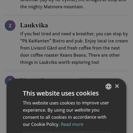
the mighty Matmora mountain.
Laukvika
2
If you feel tired and need a breather, you can stop by
“På KaiKanten” Bistro and pub. Enjoy local ice cream
from Livland Gård and fresh coffee from the next
door coffee roaster Keans Beans. There are other
things in Laukvika worth exploring too!
Vestpollen
3
×
Continue on “midnattsolveien” towards Vestpollen
This website uses cookies
and E10. If you have light legs, consider stopping by
This website uses cookies to improve user
NORWEGIAN
the hiking trail up Matmora (if you didn’t already
experience. By using our website you
between Fiskebøl and Laukvika) for an epic hiking
ENGLISH
consent to all cookies in accordance with
adventure. Or keep pressing on to Livland Gård and
our Cookie Policy.
Read more
stop by for locally produced ice cream and yoghurt.