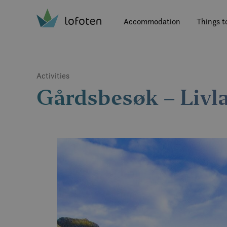
Visit Lofoten
Skip
to
Accommodation
Things t
main
content
Activities
Gårdsbesøk – Livl