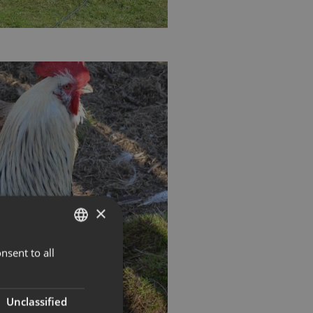
×
nsent to all
NORWEGIAN
ENGLISH
Unclassified