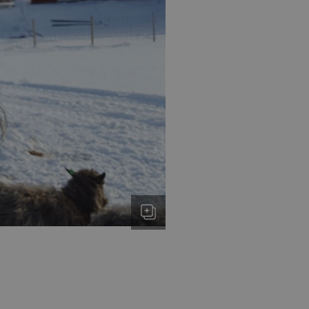
 min Microsoft som
av innebygde
eres over mange
ater brukersporing.
nskapsel som vi
tern analyse.
el som sørger for at
eclick og utfører
r nettstedet og all
før han besøkte
d reklameprodukter
rtsannonsører
eclick og utfører
r nettstedet og all
før han besøkte
nskapsel som vi
tern analyse.