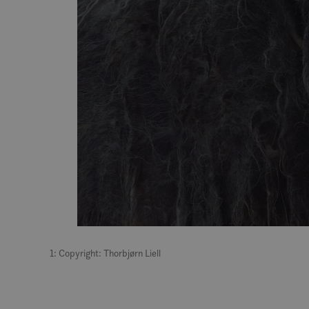
MUID
MR
SRM_B
_gcl_au
_fbp
IDE
1: Copyright: Thorbjørn Liell
SM