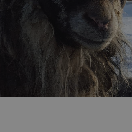
1 year
Denne informasjonskapselen brukes mye av
Microsoft
en unik brukeridentifikator. Den kan angis 
Corporation
Microsoft-skript. Det antas at det synkronis
.bing.com
forskjellige Microsoft-domener, noe som till
7 days
Dette er en Microsoft MSN-parts informasjo
Microsoft
bruker til å måle bruken av nettstedet for in
Corporation
.c.bing.com
1 year
Dette er en Microsoft MSN-informasjonskaps
Microsoft
dette nettstedet fungerer riktig.
Corporation
.c.bing.com
3 months
Denne informasjonskapselen er satt av Doubl
Google LLC
informasjon om hvordan sluttbrukeren bruke
.visitlofoten.com
annonsering som sluttbrukeren kan ha sett 
nevnte nettsted.
3 months
Brukt av Facebook for å levere en serie me
Meta Platform
som for eksempel sanntidsbud fra tredjepa
Inc.
.visitlofoten.com
1 year
Denne informasjonskapselen er satt av Doubl
Google LLC
informasjon om hvordan sluttbrukeren bruke
.doubleclick.net
annonsering som sluttbrukeren kan ha sett 
nevnte nettsted.
.c.clarity.ms
Session
Dette er en Microsoft MSN-parts informasjo
bruker til å måle bruken av nettstedet for in