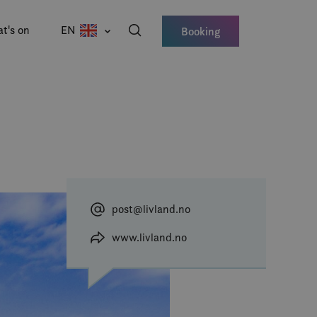
t's on
EN
Booking
post@livland.no
www.livland.no