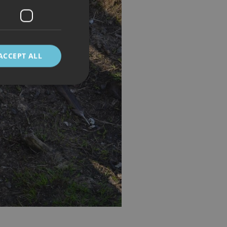
ACCEPT ALL
d
e website cannot be
 mellom mennesker
kunne lage gyldige
cript.com-tjenesten
asjonskapsel. Det er
fungerer som det