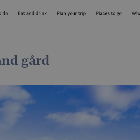
o do
Eat and drink
Plan your trip
Places to go
Wha
and gård