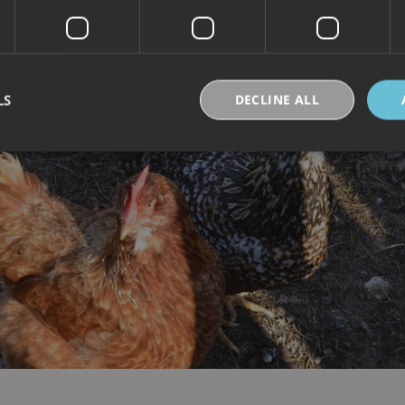
LS
DECLINE ALL
Strictly necessary
Performance
Targeting
Functionality
Unclassifie
okies allow core website functionality such as user login and account management. Th
 strictly necessary cookies.
Provider /
Expiration
Description
Domain
30
Denne informasjonskapselen brukes til å skille
Cloudflare Inc.
minutes
og roboter. Dette er gunstig for nettstedet for å 
.vimeo.com
rapporter om bruken av nettstedet.
nt
6 months
Denne informasjonskapselen brukes av Cookie-S
CookieScript
for å huske innstillingene for besøkendes inform
.visitlofoten.com
nødvendig at Cookie-Script.com cookie-banner 
skal.