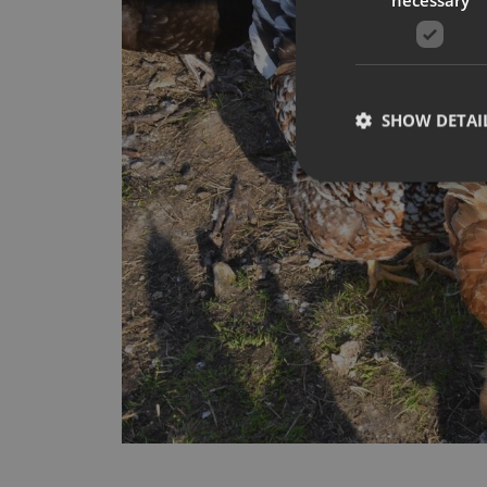
SHOW DETAI
Strictly necessary co
used properly without
Name
__cf_bm
CookieScriptConse