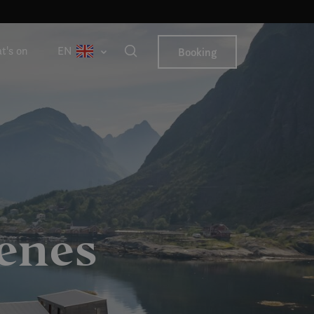
t's on
EN
Booking
enes