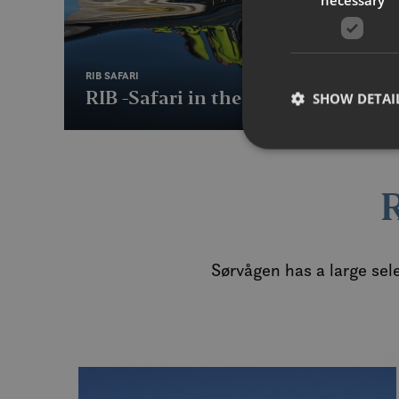
RIB SAFARI
RIB -Safari in the Maelstrom
SHOW DETAI
Strictly necessary co
used properly without
Sørvågen has a large sel
Name
__cf_bm
CookieScriptConse