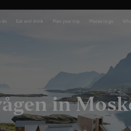
o do
Eat and drink
Plan your trip
Places to go
Wha
vågen in Mosk