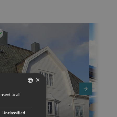
×
next
nsent to all
NORWEGIAN
ENGLISH
Unclassified