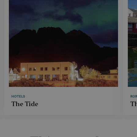
HOTELS
ROR
The Tide
Th