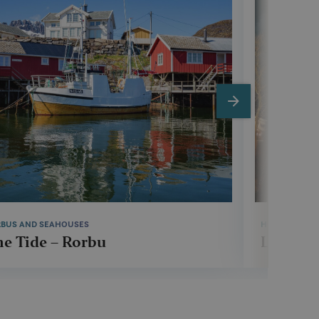
next
BUS AND SEAHOUSES
HOTELS
e Tide – Rorbu
Lofoten