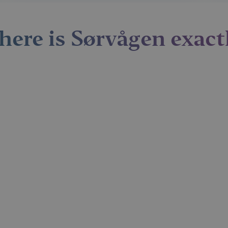
1 year
Denne informasjonskapselen brukes mye av
Microsoft
en unik brukeridentifikator. Den kan angis 
Corporation
Microsoft-skript. Det antas at det synkronis
.bing.com
ere is Sørvågen exact
forskjellige Microsoft-domener, noe som till
7 days
Dette er en Microsoft MSN-parts informasjo
Microsoft
bruker til å måle bruken av nettstedet for in
Corporation
.c.bing.com
1 year
Dette er en Microsoft MSN-informasjonskaps
Microsoft
dette nettstedet fungerer riktig.
Corporation
.c.bing.com
3 months
Denne informasjonskapselen er satt av Doubl
Google LLC
informasjon om hvordan sluttbrukeren bruke
.visitlofoten.com
annonsering som sluttbrukeren kan ha sett 
nevnte nettsted.
3 months
Brukt av Facebook for å levere en serie me
Meta Platform
som for eksempel sanntidsbud fra tredjepa
Inc.
.visitlofoten.com
1 year
Denne informasjonskapselen er satt av Doubl
Google LLC
informasjon om hvordan sluttbrukeren bruke
.doubleclick.net
annonsering som sluttbrukeren kan ha sett 
nevnte nettsted.
.c.clarity.ms
Session
Dette er en Microsoft MSN-parts informasjo
bruker til å måle bruken av nettstedet for in