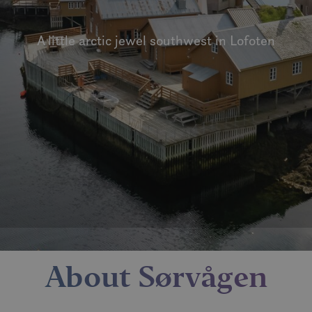
A little arctic jewel southwest in Lofoten
About Sørvågen