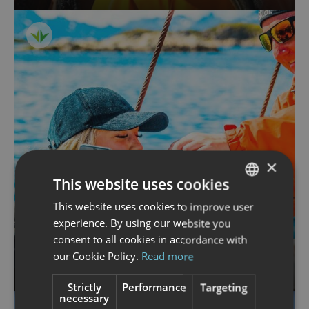
×
This website uses cookies
This website uses cookies to improve user
NORWEGIAN
experience. By using our website you
ENGLISH
FISHING
consent to all cookies in accordance with
Fishing trip in Lofoten with
our Cookie Policy.
Read more
XXLofoten for beginners
Strictly
Performance
Targeting
necessary