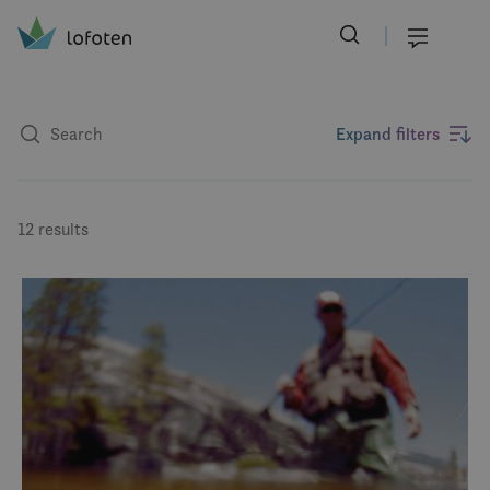
Visit Lofoten
Skip
to
Menu
main
content
Expand filters
12 results