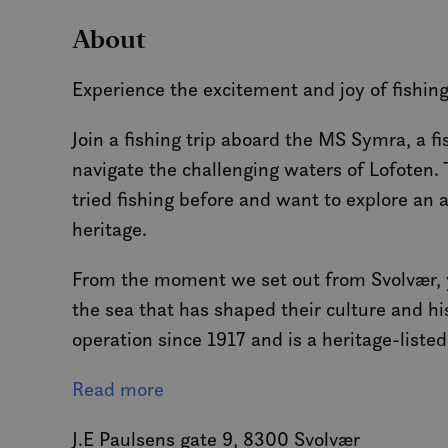
MUID
About
Experience the excitement and joy of fishing
MR
Join a fishing trip aboard the MS Symra, a fi
SRM_B
navigate the challenging waters of Lofoten. T
tried fishing before and want to explore an a
_gcl_au
heritage.
From the moment we set out from Svolvær, y
_fbp
the sea that has shaped their culture and h
operation since 1917 and is a heritage-listed
IDE
As we sail along the coast, you will enjoy t
Read more
SM
traditional fishermen’s cabins clinging to the 
J.E Paulsens gate 9, 8300 Svolvær