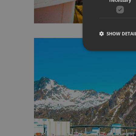
SHOW DETAI
Strictly necessary co
used properly without
Name
__cf_bm
CookieScriptConse