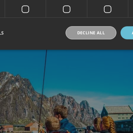
LS
DECLINE ALL
Strictly necessary
Performance
Targeting
Functionality
Unclassifie
okies allow core website functionality such as user login and account management. Th
 strictly necessary cookies.
Provider /
Expiration
Description
Domain
30
Denne informasjonskapselen brukes til å skille
Cloudflare Inc.
minutes
og roboter. Dette er gunstig for nettstedet for å 
.vimeo.com
rapporter om bruken av nettstedet.
nt
6 months
Denne informasjonskapselen brukes av Cookie-S
CookieScript
for å huske innstillingene for besøkendes inform
.visitlofoten.com
nødvendig at Cookie-Script.com cookie-banner 
skal.