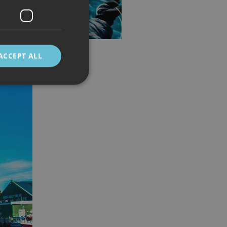
ACCEPT ALL
d
e website cannot be
 mellom mennesker
kunne lage gyldige
cript.com-tjenesten
asjonskapsel. Det er
fungerer som det