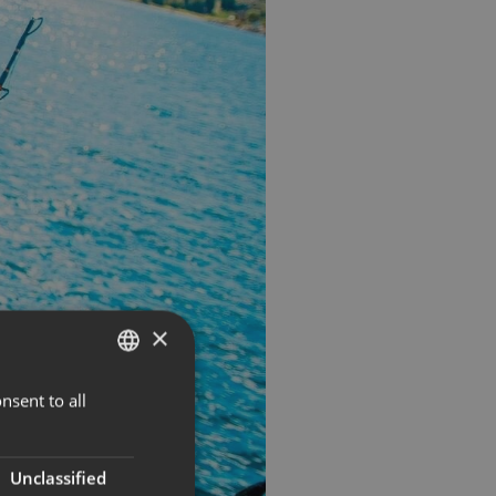
×
nsent to all
NORWEGIAN
ENGLISH
Unclassified