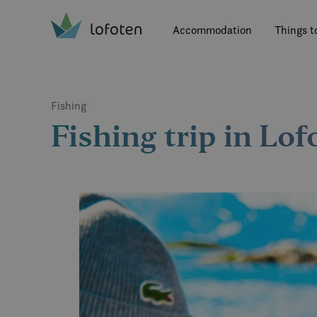
Visit Lofoten
Skip
to
Accommodation
Things t
main
content
Fishing
Fishing trip in Lo