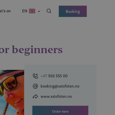
t's on
EN
Booking
or beginners
+47
916 555 00
booking@xxlofoten.no
www.xxlofoten.no
Order here