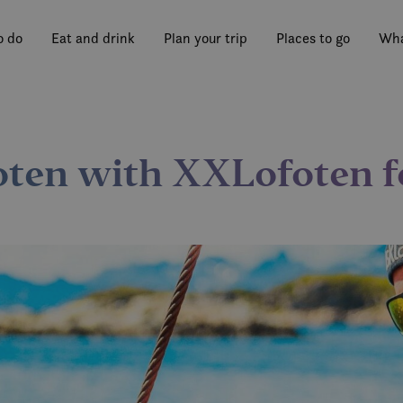
o do
Eat and drink
Plan your trip
Places to go
Wha
foten with XXLofoten f