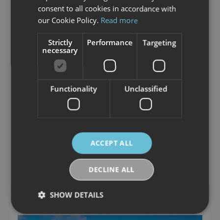
ENGLISH
consent to all cookies in accordance with
our Cookie Policy.
Read more
Strictly
Performance
Targeting
necessary
Functionality
Unclassified
ACCEPT ALL
DECLINE ALL
HOTELS
Fast Hotel Svolvær
SHOW DETAILS