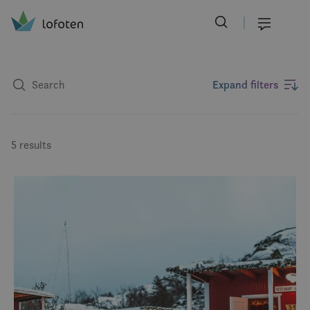
Visit Lofoten
Skip
to
Menu
main
content
Expand filters
5 results