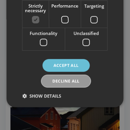
Strictly
Performance
Targeting
necessary
CHRISTMAS EVENT
Functionality
Unclassified
Old-fashioned Christmas at Å
03 Dec
ACCEPT ALL
DECLINE ALL
SHOW DETAILS
Strictly necessary
Performance
Targeting
Functionality
Unclassified