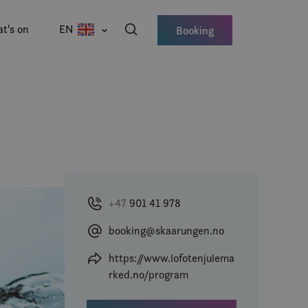
t's on
EN
Booking
+47
901 41 978
booking@skaarungen.no
https://www.lofotenjulema
rked.no/program