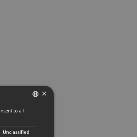
×
nsent to all
NORWEGIAN
ENGLISH
Unclassified