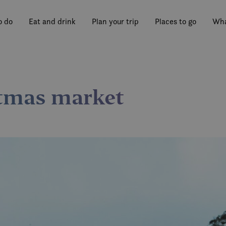
o do
Eat and drink
Plan your trip
Places to go
Wha
stmas market