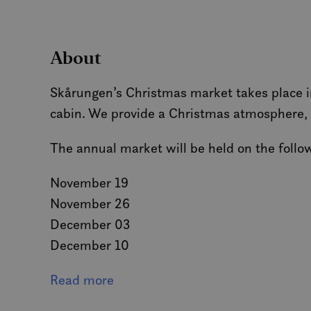
MUID
About
MR
Skårungen’s Christmas market takes place i
SRM_B
cabin. We provide a Christmas atmosphere, c
The annual market will be held on the follo
_gcl_au
November 19
_fbp
November 26
December 03
IDE
December 10
A hearty welcome to all!
Read more
SM