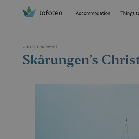
Visit Lofoten
Skip
to
Accommodation
Things t
main
content
Christmas event
Skårungen’s Chri