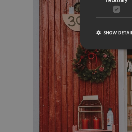
SHOW DETAI
Strictly necessary co
used properly without
Name
__cf_bm
CookieScriptConse