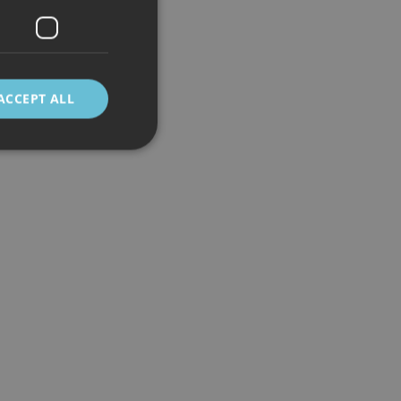
ACCEPT ALL
d
e website cannot be
 mellom mennesker
kunne lage gyldige
cript.com-tjenesten
asjonskapsel. Det er
fungerer som det