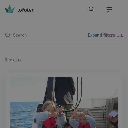
Visit Lofoten
Skip
to
Menu
main
content
Expand filters
6 results