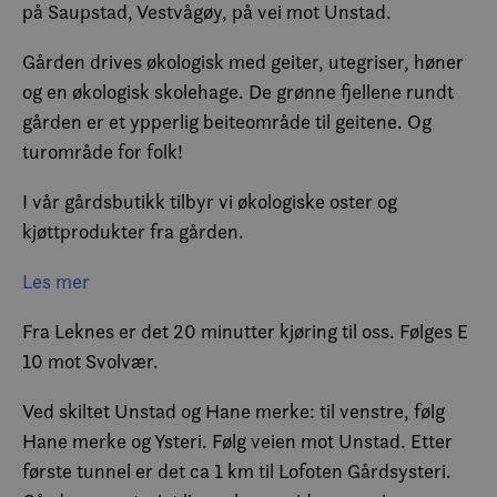
på Saupstad, Vestvågøy, på vei mot Unstad.
Gården drives økologisk med geiter, utegriser, høner
og en økologisk skolehage. De grønne fjellene rundt
gården er et ypperlig beiteområde til geitene. Og
turområde for folk!
I vår gårdsbutikk tilbyr vi økologiske oster og
kjøttprodukter fra gården.
I tillegg selger vi forskjellige typer lokale produkter!
Les mer
I tilknytning til ysteriet kan du nytte økologiske enkle
Fra Leknes er det 20 minutter kjøring til oss. Følges E
retter i gårdskafeen. Vi serverer kaffe, te, kaker,
10 mot Svolvær.
friske drikker og lunsjretter.
Hvis du skal på fjell tur eller strand besøk, lager vi
Ved skiltet Unstad og Hane merke: til venstre, følg
gjerne en fersk matpakke til deg!
Hane merke og Ysteri. Følg veien mot Unstad. Etter
Vi tilbyr mini kurs og workshops og ostesmaking.
første tunnel er det ca 1 km til Lofoten Gårdsysteri.