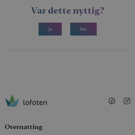
Var dette nyttig?
Ja
Nei
Lofoten
Lo
@
@
Faceboo
I
Overnatting