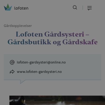
Visit Lofoten
Skip
to
Meny
main
content
Gårdsopplevelser
Lofoten Gårdsysteri –
Gårdsbutikk og Gårdskafe
lofoten-gardsysteri@online.no
www.lofoten-gardsysteri.no