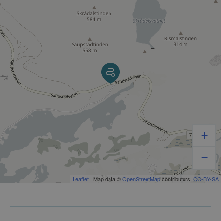
+
−
Leaflet
| Map data ©
OpenStreetMap
contributors,
CC-BY-SA