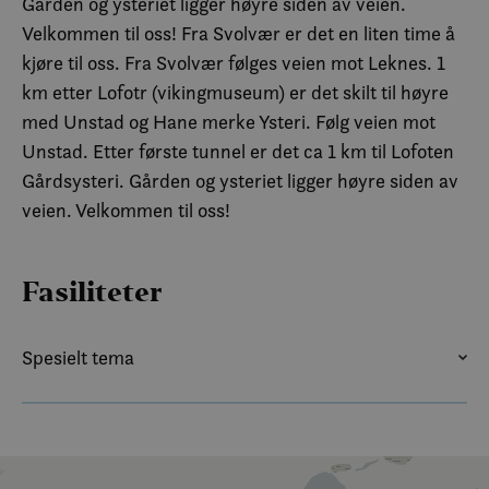
Gården og ysteriet ligger høyre siden av veien.
Velkommen til oss!
Velkommen til oss! Fra Svolvær er det en liten time å
Facebook / Instagram: Lofoten gårdsysteri
kjøre til oss. Fra Svolvær følges veien mot Leknes. 1
km etter Lofotr (vikingmuseum) er det skilt til høyre
med Unstad og Hane merke Ysteri. Følg veien mot
Unstad. Etter første tunnel er det ca 1 km til Lofoten
Gårdsysteri. Gården og ysteriet ligger høyre siden av
veien. Velkommen til oss!
Fasiliteter
Spesielt tema
SOMMER
VINTER