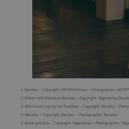
MUID
MR
SRM_B
_gcl_au
_fbp
1: Bacalao – Copyright: JillCWPettersen – Photographer: JillCW
2: Dinner with friends at Bacalao – Copyright: Våganavisa/Bac
IDE
3: Warm and cozy by the fireplace – Copyright: Bacalao – Phot
4: Bacalao – Copyright: Bacalao – Photographer: Bacalao
SM
5: Drink and dine – Copyright: Våganavisa – Photographer: Våg