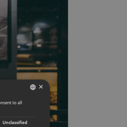
×
nsent to all
NORWEGIAN
ENGLISH
Unclassified