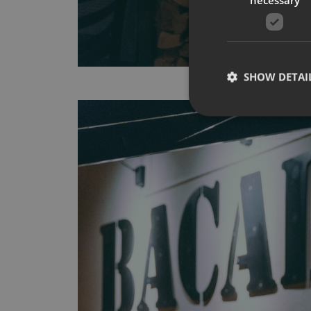
SHOW DETAI
Strictly necessary co
used properly without
Name
__cf_bm
CookieScriptConse