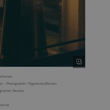
1 year
Denne informasjonskapselen brukes mye av
Microsoft
en unik brukeridentifikator. Den kan angis 
Corporation
Microsoft-skript. Det antas at det synkronis
.bing.com
forskjellige Microsoft-domener, noe som till
7 days
Dette er en Microsoft MSN-parts informasjo
Microsoft
bruker til å måle bruken av nettstedet for in
Corporation
.c.bing.com
1 year
Dette er en Microsoft MSN-informasjonskaps
Microsoft
dette nettstedet fungerer riktig.
Corporation
.c.bing.com
3 months
Denne informasjonskapselen er satt av Doubl
Google LLC
informasjon om hvordan sluttbrukeren bruke
.visitlofoten.com
annonsering som sluttbrukeren kan ha sett 
nevnte nettsted.
3 months
Brukt av Facebook for å levere en serie me
Meta Platform
som for eksempel sanntidsbud fra tredjepa
Inc.
Pettersen
.visitlofoten.com
alao – Photographer: Våganavisa/Bacalao
1 year
Denne informasjonskapselen er satt av Doubl
Google LLC
informasjon om hvordan sluttbrukeren bruke
.doubleclick.net
ographer: Bacalao
annonsering som sluttbrukeren kan ha sett 
nevnte nettsted.
.c.clarity.ms
Session
Dette er en Microsoft MSN-parts informasjo
bruker til å måle bruken av nettstedet for in
anavisa