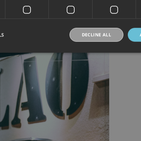
LS
DECLINE ALL
Strictly necessary
Performance
Targeting
Functionality
Unclassifie
okies allow core website functionality such as user login and account management. Th
 strictly necessary cookies.
Provider /
Expiration
Description
Domain
30
Denne informasjonskapselen brukes til å skille
Cloudflare Inc.
minutes
og roboter. Dette er gunstig for nettstedet for å 
.vimeo.com
rapporter om bruken av nettstedet.
nt
6 months
Denne informasjonskapselen brukes av Cookie-S
CookieScript
for å huske innstillingene for besøkendes inform
.visitlofoten.com
nødvendig at Cookie-Script.com cookie-banner 
skal.