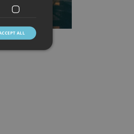
ACCEPT ALL
d
e website cannot be
 mellom mennesker
kunne lage gyldige
cript.com-tjenesten
asjonskapsel. Det er
fungerer som det