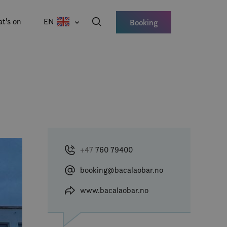
t's on
EN
Booking
+47
760 79400
booking@bacalaobar.no
www.bacalaobar.no