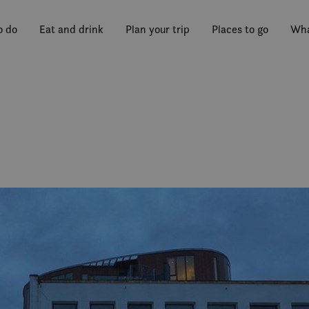
o do
Eat and drink
Plan your trip
Places to go
Wha