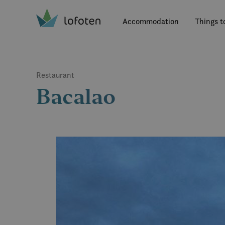
Visit Lofoten
Skip
to
Accommodation
Things t
main
content
Restaurant
Bacalao