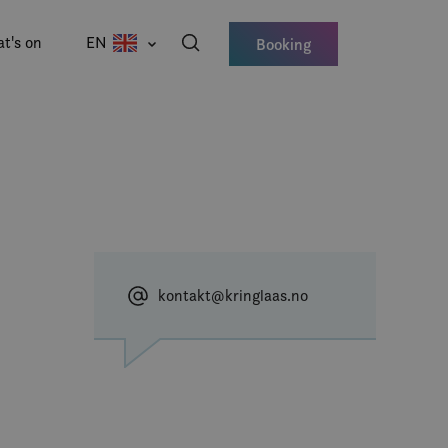
t's on
EN
Booking
kontakt@kringlaas.no