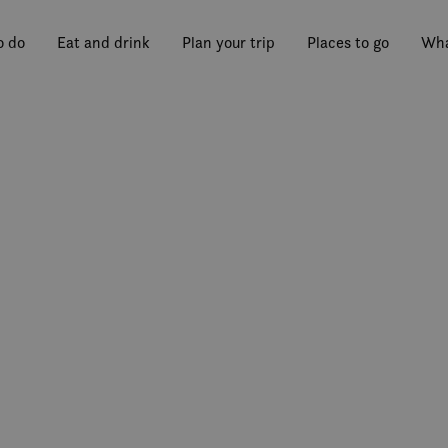
o do
Eat and drink
Plan your trip
Places to go
Wha