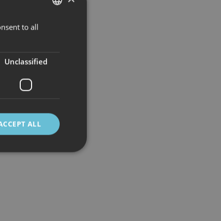
nsent to all
NORWEGIAN
ENGLISH
+
Unclassified
−
rs,
CC-BY-SA
ACCEPT ALL
d
e website cannot be