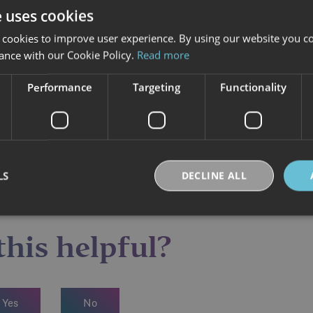
e uses cookies
 cookies to improve user experience. By using our website you co
ance with our Cookie Policy.
Read more
Performance
Targeting
Functionality
Leaflet
| Map data ©
OpenStreetMap
contributo
LS
DECLINE ALL
his helpful?
Strictly necessary
Performance
Targeting
Functionality
Unclassifie
okies allow core website functionality such as user login and account management. Th
 strictly necessary cookies.
Provider /
Yes
No
Expiration
Description
Domain