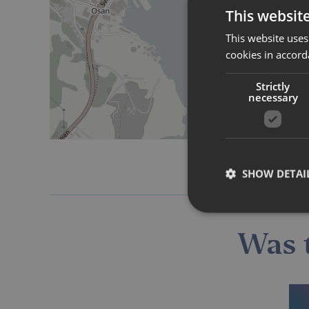
This websit
This website uses
cookies in accord
Strictly
necessary
SHOW DETAI
Was t
Strictly necessary co
used properly without
Name