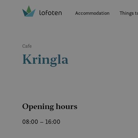
Visit Lofoten
Skip
to
Accommodation
Things t
main
content
Cafe
Kringla
Opening hours
08:00 – 16:00