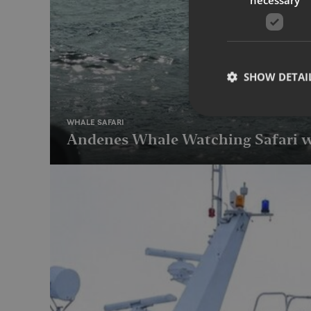
SHOW DETAI
WHALE SAFARI
Andenes Whale Watching Safari w
Strictly necessary co
used properly without
Name
__cf_bm
CookieScriptConse