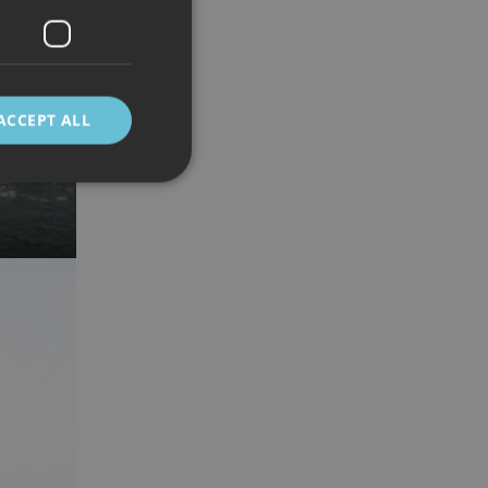
ACCEPT ALL
d
e website cannot be
 mellom mennesker
kunne lage gyldige
cript.com-tjenesten
asjonskapsel. Det er
fungerer som det