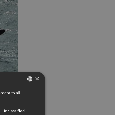
×
nsent to all
NORWEGIAN
ENGLISH
Unclassified