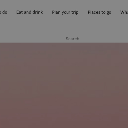
o do
Eat and drink
Plan your trip
Places to go
Wha