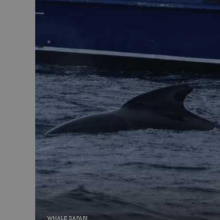
MUID
MR
SRM_B
_gcl_au
_fbp
IDE
SM
WHALE SAFARI