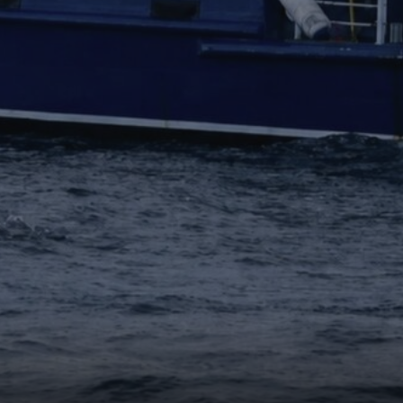
1 year
Denne informasjonskapselen brukes mye av
Microsoft
en unik brukeridentifikator. Den kan angis 
Corporation
Microsoft-skript. Det antas at det synkronis
.bing.com
forskjellige Microsoft-domener, noe som till
7 days
Dette er en Microsoft MSN-parts informasjo
Microsoft
bruker til å måle bruken av nettstedet for in
Corporation
.c.bing.com
1 year
Dette er en Microsoft MSN-informasjonskaps
Microsoft
dette nettstedet fungerer riktig.
Corporation
.c.bing.com
3 months
Denne informasjonskapselen er satt av Doubl
Google LLC
informasjon om hvordan sluttbrukeren bruke
.visitlofoten.com
annonsering som sluttbrukeren kan ha sett 
nevnte nettsted.
3 months
Brukt av Facebook for å levere en serie me
Meta Platform
som for eksempel sanntidsbud fra tredjepa
Inc.
.visitlofoten.com
1 year
Denne informasjonskapselen er satt av Doubl
Google LLC
informasjon om hvordan sluttbrukeren bruke
.doubleclick.net
annonsering som sluttbrukeren kan ha sett 
nevnte nettsted.
.c.clarity.ms
Session
Dette er en Microsoft MSN-parts informasjo
bruker til å måle bruken av nettstedet for in