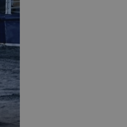
 min Microsoft som
av innebygde
eres over mange
ater brukersporing.
nskapsel som vi
tern analyse.
el som sørger for at
eclick og utfører
r nettstedet og all
før han besøkte
d reklameprodukter
rtsannonsører
eclick og utfører
r nettstedet og all
før han besøkte
nskapsel som vi
tern analyse.