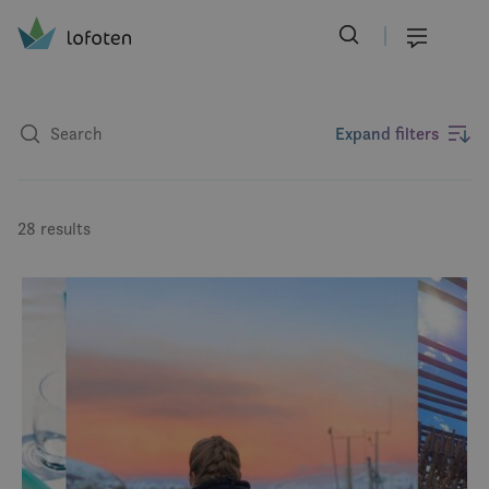
Visit Lofoten
Skip
to
Menu
main
content
Expand filters
28 results