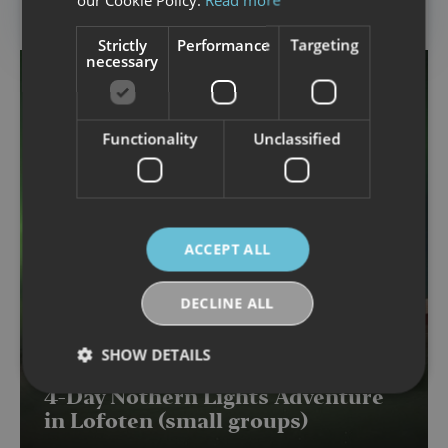
Lofoten Brewery Tour
Strictly
Performance
Targeting
necessary
Functionality
Unclassified
ACCEPT ALL
DECLINE ALL
SHOW DETAILS
NORTHERN LIGHTS
4-Day Nothern Lights Adventure
in Lofoten (small groups)
Strictly necessary
Performance
Targeting