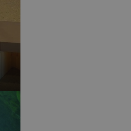
 min Microsoft som
av innebygde
eres over mange
ater brukersporing.
nskapsel som vi
tern analyse.
el som sørger for at
eclick og utfører
r nettstedet og all
før han besøkte
d reklameprodukter
rtsannonsører
eclick og utfører
r nettstedet og all
før han besøkte
nskapsel som vi
tern analyse.