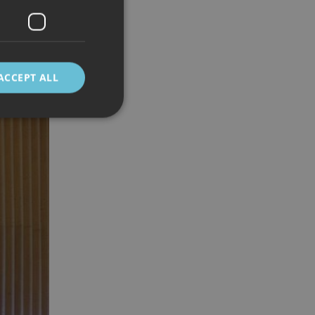
ACCEPT ALL
d
e website cannot be
 mellom mennesker
kunne lage gyldige
cript.com-tjenesten
asjonskapsel. Det er
fungerer som det