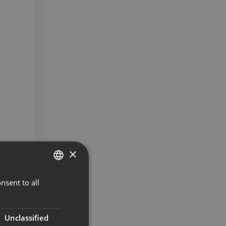
×
nsent to all
NORWEGIAN
ENGLISH
Unclassified