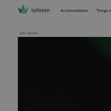
Visit Lofoten
Skip
to
Accommodation
Things t
main
content
106 results