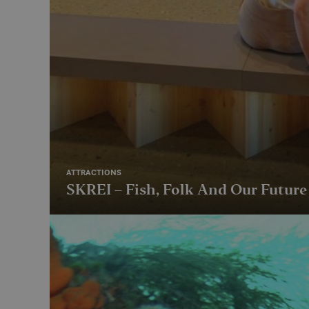
MUID
MR
SRM_B
_gcl_au
ATTRACTIONS
SKREI – Fish, Folk And Our Futur
_fbp
IDE
SM