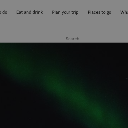
o do
Eat and drink
Plan your trip
Places to go
Wha