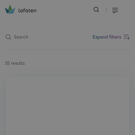
Visit Lofoten
Skip
to
Menu
main
content
Expand filters
35 results