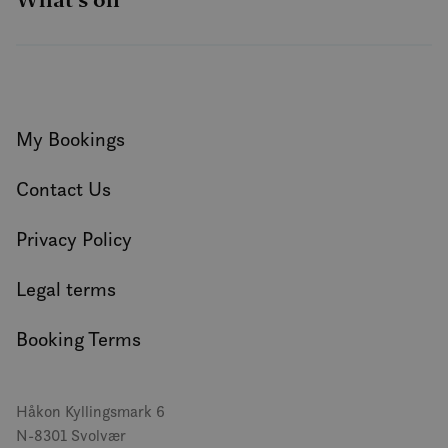
What’s on
forskj
domen
tillat
My Bookings
Contact Us
Privacy Policy
Legal terms
Booking Terms
Håkon Kyllingsmark 6
N-8301 Svolvær