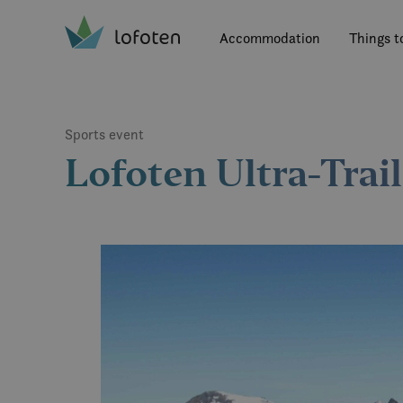
Visit Lofoten
Skip
to
Accommodation
Things t
main
content
Sports event
Lofoten Ultra-Trail