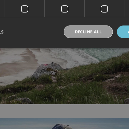
LS
DECLINE ALL
Strictly necessary
Performance
Targeting
Functionality
Unclassifie
okies allow core website functionality such as user login and account management. Th
 strictly necessary cookies.
Provider /
Expiration
Description
Domain
30
Denne informasjonskapselen brukes til å skille
Cloudflare Inc.
minutes
og roboter. Dette er gunstig for nettstedet for å 
.vimeo.com
rapporter om bruken av nettstedet.
nt
6 months
Denne informasjonskapselen brukes av Cookie-S
CookieScript
for å huske innstillingene for besøkendes inform
.visitlofoten.com
nødvendig at Cookie-Script.com cookie-banner 
skal.