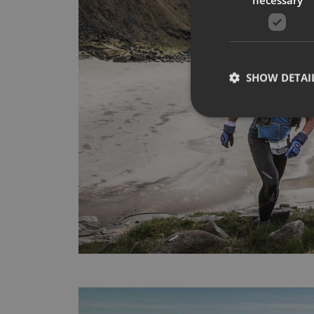
SHOW DETAI
Strictly necessary co
used properly without
Name
__cf_bm
CookieScriptConse