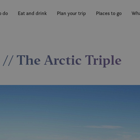
o do
Eat and drink
Plan your trip
Places to go
Wha
 // The Arctic Triple