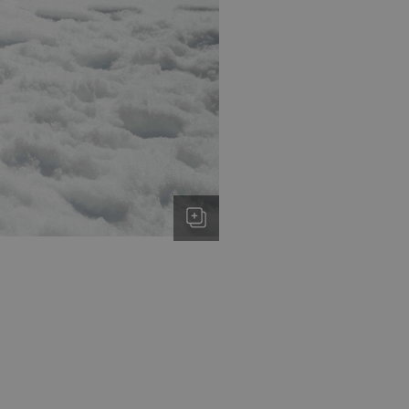
 min Microsoft som
av innebygde
eres over mange
ater brukersporing.
nskapsel som vi
tern analyse.
el som sørger for at
eclick og utfører
r nettstedet og all
før han besøkte
d reklameprodukter
rtsannonsører
eclick og utfører
r nettstedet og all
før han besøkte
nskapsel som vi
tern analyse.