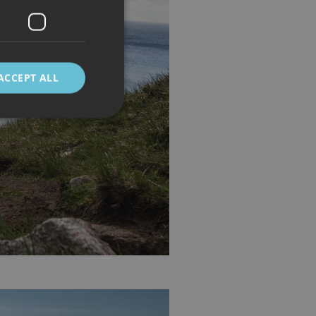
ACCEPT ALL
d
e website cannot be
 mellom mennesker
kunne lage gyldige
cript.com-tjenesten
asjonskapsel. Det er
fungerer som det