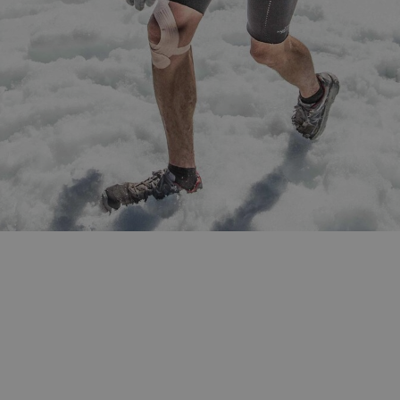
1 year
Denne informasjonskapselen brukes mye av
Microsoft
en unik brukeridentifikator. Den kan angis 
Corporation
Microsoft-skript. Det antas at det synkronis
.bing.com
forskjellige Microsoft-domener, noe som till
7 days
Dette er en Microsoft MSN-parts informasjo
Microsoft
bruker til å måle bruken av nettstedet for in
Corporation
.c.bing.com
1 year
Dette er en Microsoft MSN-informasjonskaps
Microsoft
dette nettstedet fungerer riktig.
Corporation
.c.bing.com
3 months
Denne informasjonskapselen er satt av Doubl
Google LLC
informasjon om hvordan sluttbrukeren bruke
.visitlofoten.com
annonsering som sluttbrukeren kan ha sett 
nevnte nettsted.
3 months
Brukt av Facebook for å levere en serie me
Meta Platform
som for eksempel sanntidsbud fra tredjepa
Inc.
.visitlofoten.com
1 year
Denne informasjonskapselen er satt av Doubl
Google LLC
informasjon om hvordan sluttbrukeren bruke
.doubleclick.net
annonsering som sluttbrukeren kan ha sett 
nevnte nettsted.
.c.clarity.ms
Session
Dette er en Microsoft MSN-parts informasjo
bruker til å måle bruken av nettstedet for in