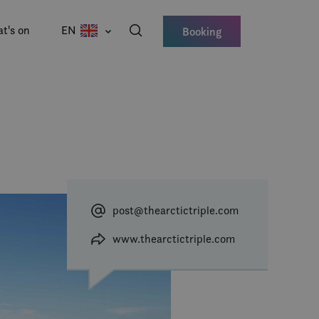
t's on
EN
Booking
post@thearctictriple.com
www.thearctictriple.com