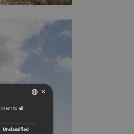
×
nsent to all
NORWEGIAN
ENGLISH
Unclassified