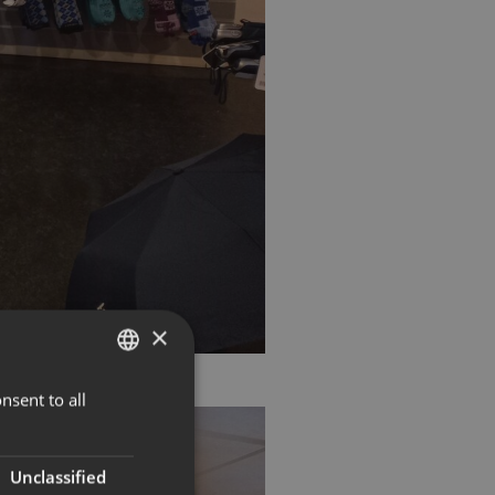
×
nsent to all
NORWEGIAN
ENGLISH
Unclassified