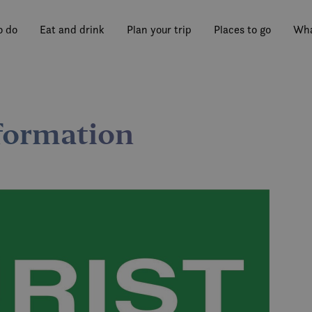
o do
Eat and drink
Plan your trip
Places to go
Wha
nformation