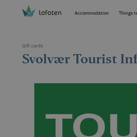
Visit Lofoten
Skip
to
Accommodation
Things t
main
content
Gift cards
Svolvær Tourist I