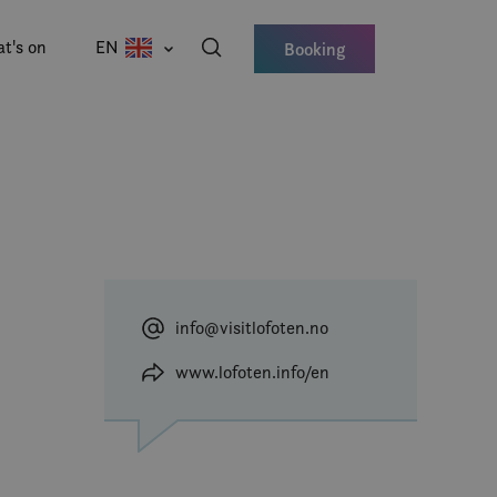
t's on
EN
Booking
info@visitlofoten.no
www.lofoten.info/en