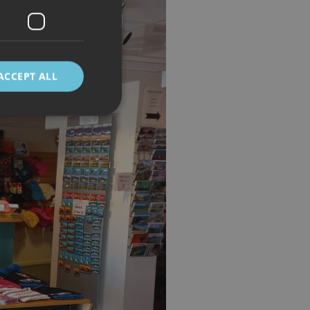
ACCEPT ALL
d
e website cannot be
 mellom mennesker
kunne lage gyldige
cript.com-tjenesten
asjonskapsel. Det er
fungerer som det