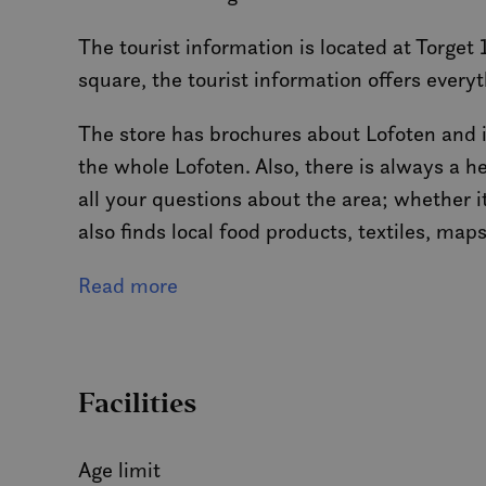
MUID
The tourist information is located at Torget 
square, the tourist information offers every
MR
The store has brochures about Lofoten and it
the whole Lofoten. Also, there is always a h
SRM_B
all your questions about the area; whether i
also finds local food products, textiles, map
_gcl_au
In addition, the tourist host can help with b
Read more
_fbp
Take a trip to receive advice and information
IDE
Facilities
SM
Age limit