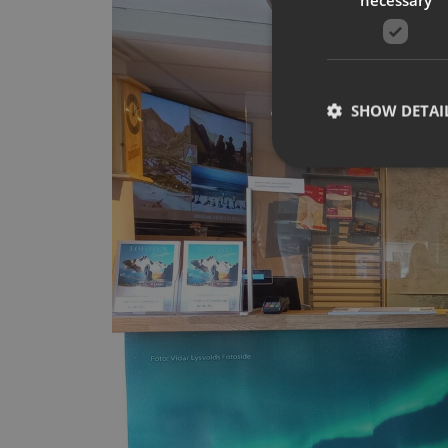
SHOW DETAI
Strictly necessary co
used properly without
Name
__cf_bm
CookieScriptConse