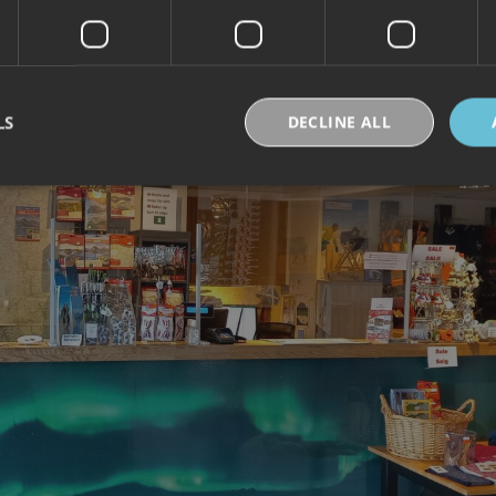
LS
DECLINE ALL
Strictly necessary
Performance
Targeting
Functionality
Unclassifie
okies allow core website functionality such as user login and account management. Th
 strictly necessary cookies.
Provider /
Expiration
Description
Domain
30
Denne informasjonskapselen brukes til å skille
Cloudflare Inc.
minutes
og roboter. Dette er gunstig for nettstedet for å 
.vimeo.com
rapporter om bruken av nettstedet.
nt
6 months
Denne informasjonskapselen brukes av Cookie-S
CookieScript
for å huske innstillingene for besøkendes inform
.visitlofoten.com
nødvendig at Cookie-Script.com cookie-banner 
skal.