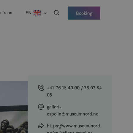
t's on
EN
Booking
+47
76 15 40 00 / 76 07 84
05
galleri-
espolin@museumnord.no
https://www.museumnord.
no/en/gallery-espolin/