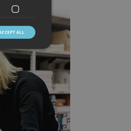
ACCEPT ALL
d
e website cannot be
 mellom mennesker
kunne lage gyldige
cript.com-tjenesten
asjonskapsel. Det er
fungerer som det