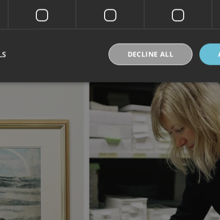
LS
DECLINE ALL
Strictly necessary
Performance
Targeting
Functionality
Unclassifie
okies allow core website functionality such as user login and account management. Th
 strictly necessary cookies.
Provider /
Expiration
Description
Domain
30
Denne informasjonskapselen brukes til å skille
Cloudflare Inc.
minutes
og roboter. Dette er gunstig for nettstedet for å 
.vimeo.com
rapporter om bruken av nettstedet.
nt
6 months
Denne informasjonskapselen brukes av Cookie-S
CookieScript
for å huske innstillingene for besøkendes inform
.visitlofoten.com
nødvendig at Cookie-Script.com cookie-banner 
skal.