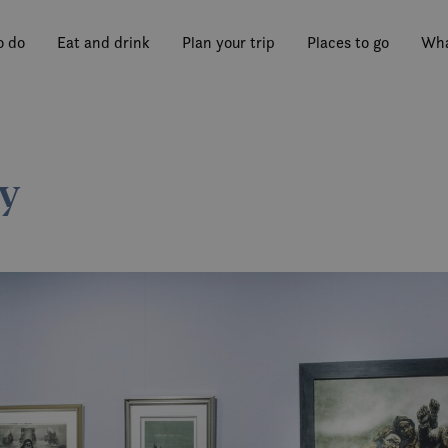
o do
Eat and drink
Plan your trip
Places to go
Wha
ry