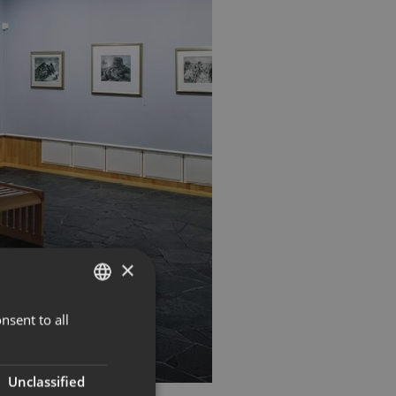
×
nsent to all
NORWEGIAN
ENGLISH
Unclassified