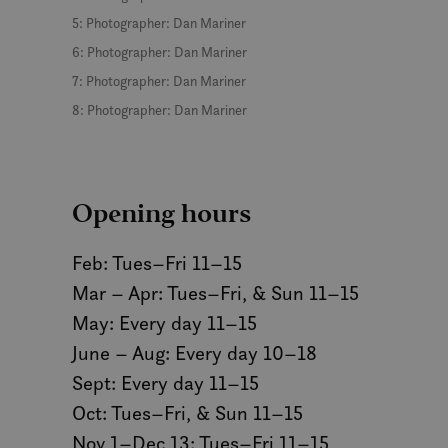
MUID
5: Photographer: Dan Mariner
6: Photographer: Dan Mariner
7: Photographer: Dan Mariner
MR
8: Photographer: Dan Mariner
SRM_B
Opening hours
_gcl_au
Feb: Tues–Fri 11–15
_fbp
Mar – Apr: Tues–Fri, & Sun 11–15
May: Every day 11–15
IDE
June – Aug: Every day 10–18
Sept: Every day 11–15
Oct: Tues–Fri, & Sun 11–15
SM
Nov 1–Dec 13: Tues–Fri 11–15