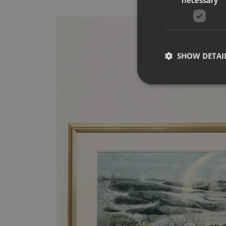
SHOW DETAI
Strictly necessary co
used properly without
Name
__cf_bm
CookieScriptConse