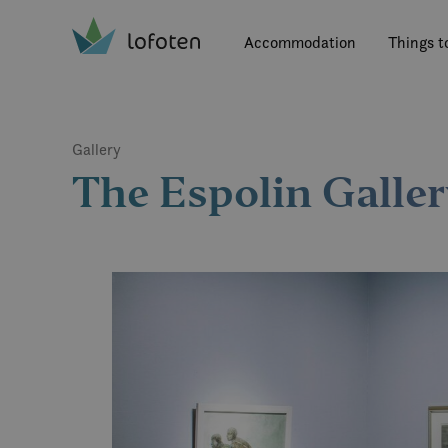
Visit Lofoten
Skip
to
Accommodation
Things t
main
content
Gallery
The Espolin Galle