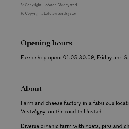
5: Copyright: Lofoten Gårdsysteri
MUID
6: Copyright: Lofoten Gårdsysteri
MR
Opening hours
SRM_B
Farm shop open: 01.05-30.09, Friday and Sa
_gcl_au
_fbp
About
IDE
Farm and cheese factory in a fabulous loca
Vestvågøy, on the road to Unstad.
SM
Diverse organic farm with goats, pigs and ch