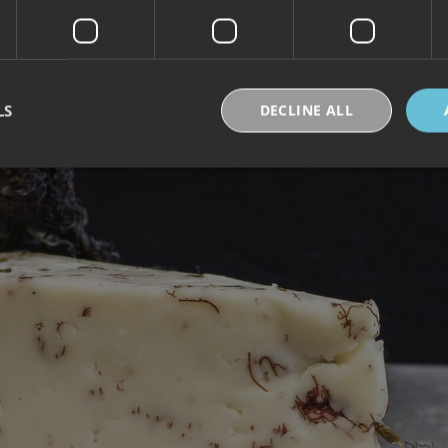
LS
DECLINE ALL
Strictly necessary
Performance
Targeting
Functionality
Unclassifie
okies allow core website functionality such as user login and account management. Th
 strictly necessary cookies.
Provider /
Expiration
Description
Domain
30
Denne informasjonskapselen brukes til å skille
Cloudflare Inc.
minutes
og roboter. Dette er gunstig for nettstedet for å 
.vimeo.com
rapporter om bruken av nettstedet.
nt
6 months
Denne informasjonskapselen brukes av Cookie-S
CookieScript
for å huske innstillingene for besøkendes inform
.visitlofoten.com
nødvendig at Cookie-Script.com cookie-banner 
skal.