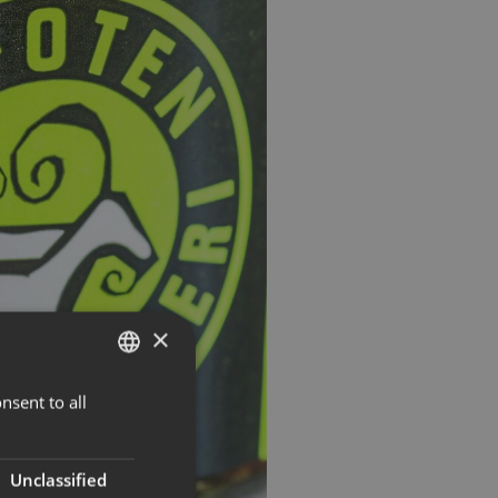
×
nsent to all
NORWEGIAN
ENGLISH
Unclassified