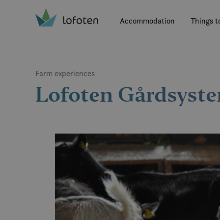
Visit Lofoten
Skip
to
Accommodation
Things t
main
content
Farm experiences
Lofoten Gårdsyste