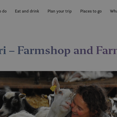
o do
Eat and drink
Plan your trip
Places to go
Wha
ri – Farmshop and Fa