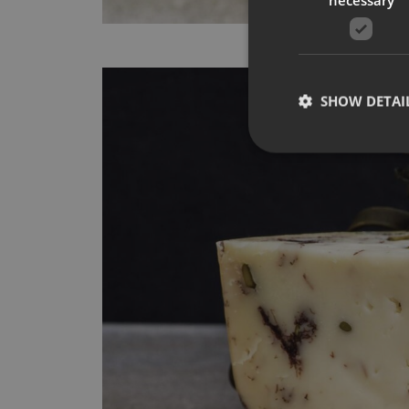
SHOW DETAI
Strictly necessary co
used properly without
Name
__cf_bm
CookieScriptConse