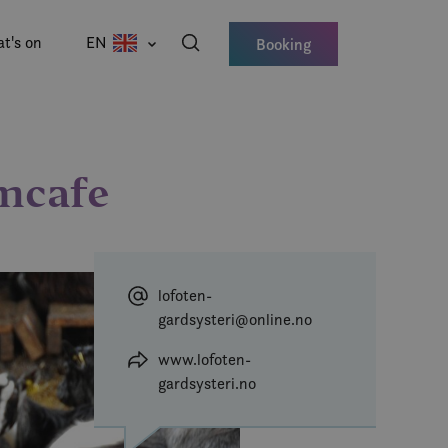
t's on
EN
Booking
rmcafe
lofoten-
gardsysteri@online.no
www.lofoten-
gardsysteri.no