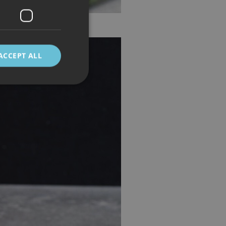
ACCEPT ALL
d
e website cannot be
 mellom mennesker
kunne lage gyldige
cript.com-tjenesten
asjonskapsel. Det er
fungerer som det