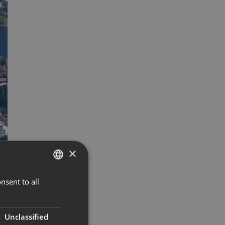
×
nsent to all
NORWEGIAN
ENGLISH
Unclassified