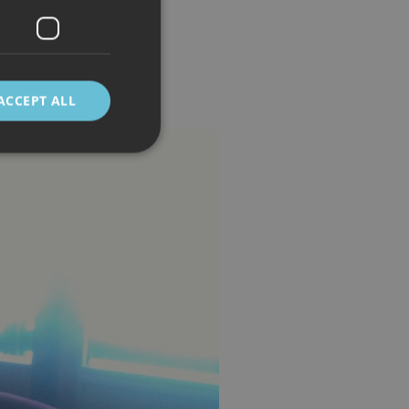
ACCEPT ALL
d
e website cannot be
 mellom mennesker
kunne lage gyldige
cript.com-tjenesten
asjonskapsel. Det er
fungerer som det