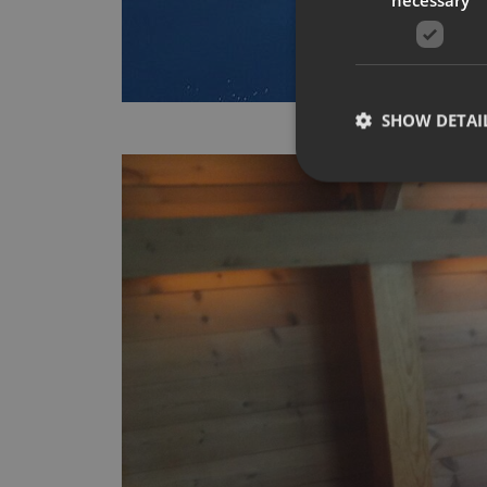
SHOW DETAI
Strictly necessary co
used properly without
Name
__cf_bm
CookieScriptConse