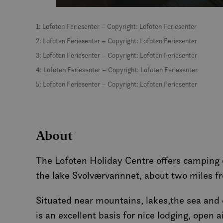
MUID
1: Lofoten Feriesenter – Copyright: Lofoten Feriesenter
2: Lofoten Feriesenter – Copyright: Lofoten Feriesenter
MR
3: Lofoten Feriesenter – Copyright: Lofoten Feriesenter
4: Lofoten Feriesenter – Copyright: Lofoten Feriesenter
SRM_B
5: Lofoten Feriesenter – Copyright: Lofoten Feriesenter
_gcl_au
About
_fbp
The Lofoten Holiday Centre offers camping ca
IDE
the lake Svolværvannnet, about two miles f
Situated near mountains, lakes,the sea and 
SM
is an excellent basis for nice lodging, open 