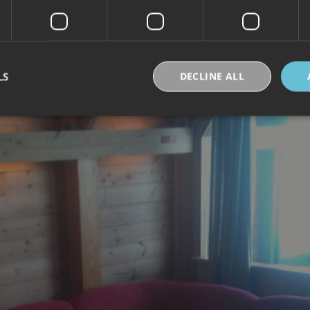
LS
DECLINE ALL
Strictly necessary
Performance
Targeting
Functionality
Unclassifie
okies allow core website functionality such as user login and account management. Th
 strictly necessary cookies.
Provider /
Expiration
Description
Domain
30
Denne informasjonskapselen brukes til å skille
Cloudflare Inc.
minutes
og roboter. Dette er gunstig for nettstedet for å 
.vimeo.com
rapporter om bruken av nettstedet.
nt
6 months
Denne informasjonskapselen brukes av Cookie-S
CookieScript
for å huske innstillingene for besøkendes inform
.visitlofoten.com
nødvendig at Cookie-Script.com cookie-banner 
skal.