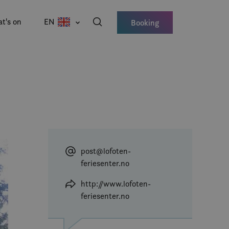
t's on
EN
Booking
post@lofoten-
feriesenter.no
http://www.lofoten-
feriesenter.no