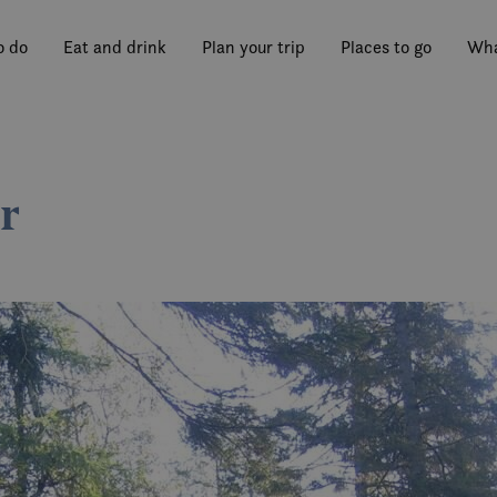
o do
Eat and drink
Plan your trip
Places to go
Wha
r