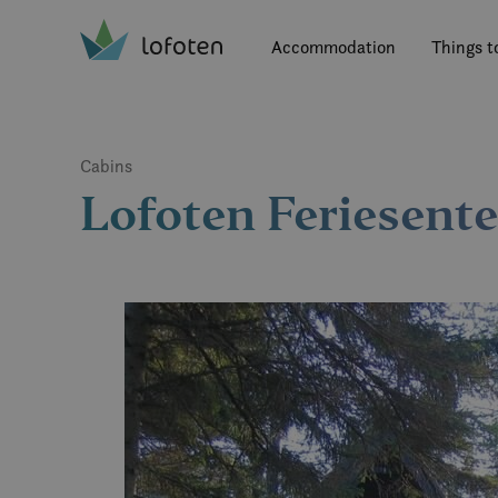
Visit Lofoten
Skip
to
Accommodation
Things t
main
content
Cabins
Lofoten Feriesente