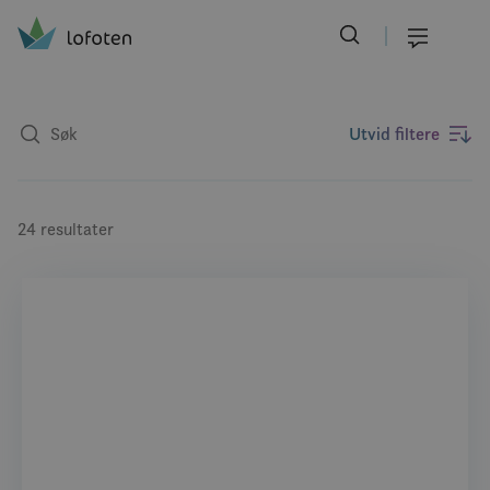
Visit Lofoten
Skip
to
Meny
main
content
Utvid filtere
24 resultater