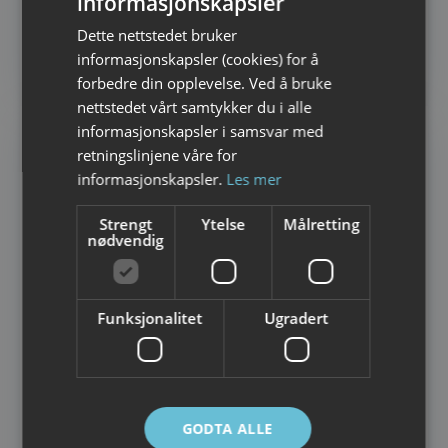
informasjonskapsler
NORWEGIAN
RORBU OG SJØHUS
Dette nettstedet bruker
Reine Rorbuer – Classic Norway
ENGLISH
informasjonskapsler (cookies) for å
Hotels
forbedre din opplevelse. Ved å bruke
nettstedet vårt samtykker du i alle
informasjonskapsler i samsvar med
retningslinjene våre for
informasjonskapsler.
Les mer
Strengt
Ytelse
Målretting
nødvendig
Funksjonalitet
Ugradert
GODTA ALLE