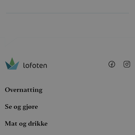
Lofoten
Lo
@
@
Faceboo
I
Overnatting
Se og gjøre
Mat og drikke