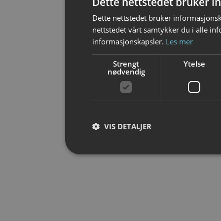
Dette nettstedet bruker 
Dette nettstedet bruker informasjonsk
nettstedet vårt samtykker du i alle i
informasjonskapsler.
Les mer
Strengt
Ytelse
nødvendig
VIS DETALJER
Strengt nødvendig
Strengt nødvendige informasjonskapsler tillater
Nettstedet kan ikke brukes riktig uten strengt 
Forsørger /
Navn
Ut