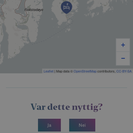
+
−
Leaflet
| Map data ©
OpenStreetMap
contributors,
CC-BY-SA
Var dette nyttig?
Ja
Nei