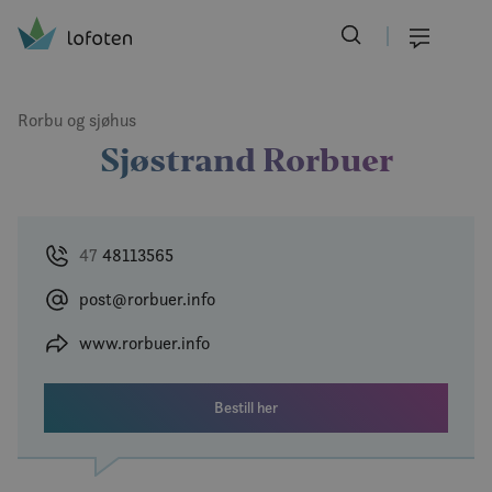
Visit Lofoten
Skip
to
Meny
main
content
Rorbu og sjøhus
Sjøstrand Rorbuer
47
48113565
post@rorbuer.info
www.rorbuer.info
Bestill her