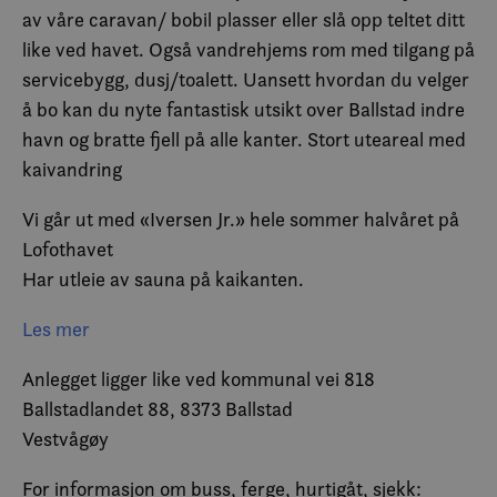
av våre caravan/ bobil plasser eller slå opp teltet ditt
like ved havet. Også vandrehjems rom med tilgang på
servicebygg, dusj/toalett. Uansett hvordan du velger
å bo kan du nyte fantastisk utsikt over Ballstad indre
havn og bratte fjell på alle kanter. Stort uteareal med
kaivandring
Vi går ut med «Iversen Jr.» hele sommer halvåret på
Lofothavet
Har utleie av sauna på kaikanten.
Ønsker alle hjertelig velkommen hit midt i hjertet av
Les mer
Lofoten.
Anlegget ligger like ved kommunal vei 818
Ballstadlandet 88, 8373 Ballstad
Vestvågøy
For informasjon om buss, ferge, hurtigåt, sjekk: