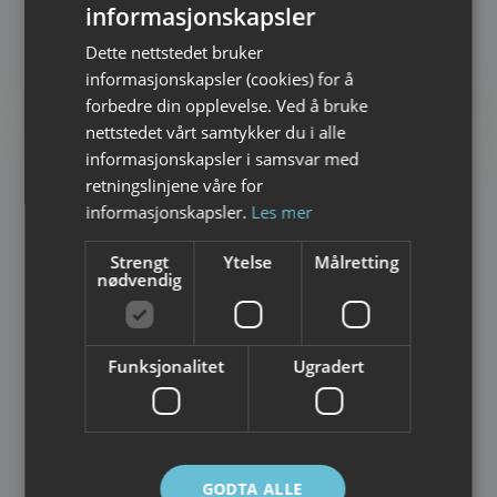
informasjonskapsler
NORWEGIAN
CAMPING
Kabelvåg Feriehus & Camping -en
Dette nettstedet bruker
ENGLISH
perle midt i Lofoten !
informasjonskapsler (cookies) for å
forbedre din opplevelse. Ved å bruke
nettstedet vårt samtykker du i alle
informasjonskapsler i samsvar med
retningslinjene våre for
informasjonskapsler.
Les mer
Strengt
Ytelse
Målretting
nødvendig
Funksjonalitet
Ugradert
GODTA ALLE