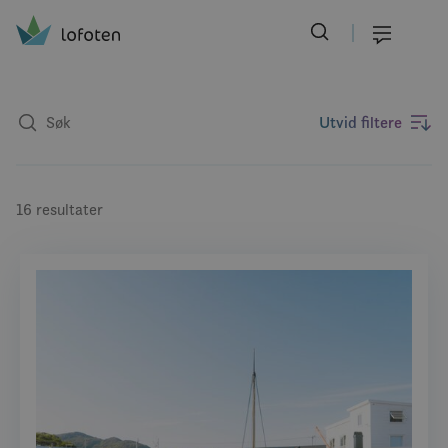
Visit Lofoten
Skip
to
Meny
main
content
Utvid filtere
16 resultater