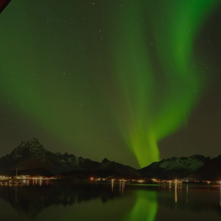
nettsteder; den kan også avgjøre om besøk
bruker den nye eller gamle versjonen av Yo
1 år
Denne informasjonskapselen brukes mye a
Microsoft
en unik brukeridentifikator. Den kan angis
Corporation
Microsoft-skript. Det antas at det synkroni
.bing.com
forskjellige Microsoft-domener, noe som til
7 dager
Dette er en Microsoft MSN-parts informasj
Microsoft
bruker til å måle bruken av nettstedet for i
Corporation
.c.bing.com
1 år
Dette er en Microsoft MSN-informasjonskap
Microsoft
at dette nettstedet fungerer riktig.
Corporation
.c.bing.com
3 måneder
Denne informasjonskapselen er satt av Doub
Google LLC
informasjon om hvordan sluttbrukeren bruke
.visitlofoten.com
annonsering som sluttbrukeren kan ha sett
nevnte nettsted.
3 måneder
Brukt av Facebook for å levere en serie me
Meta Platform
som for eksempel sanntidsbud fra tredjepa
Inc.
.visitlofoten.com
1 år
Denne informasjonskapselen er satt av Doub
Google LLC
informasjon om hvordan sluttbrukeren bruke
.doubleclick.net
annonsering som sluttbrukeren kan ha sett
nevnte nettsted.
.c.clarity.ms
Sesjon
Dette er en Microsoft MSN-parts informasj