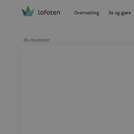
Visit Lofoten
Skip
to
Overnatting
Se og gjøre
main
content
45 resultater