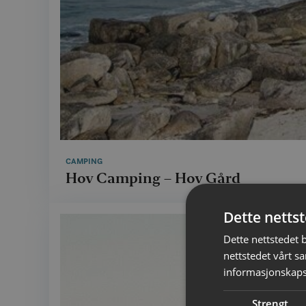
CAMPING
Hov Camping – Hov Gård
Dette netts
Dette nettstedet 
nettstedet vårt s
informasjonskaps
Strengt