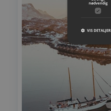
nødvendig
VIS DETALJER
Strengt nødvendige i
Nettstedet kan ikke b
Navn
__cf_bm
CookieScriptConse