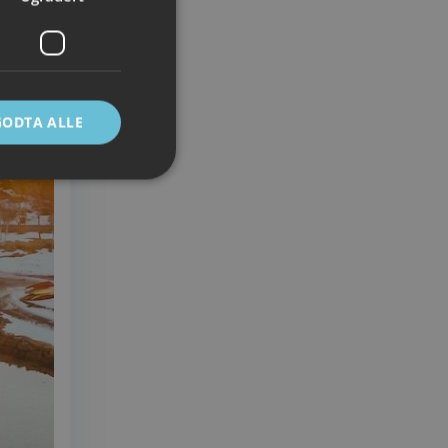
GODTA ALLE
ontoadministrasjon.
e mellom mennesker
 kunne lage gyldige
Script.com-
ndes
-Script.com cookie-