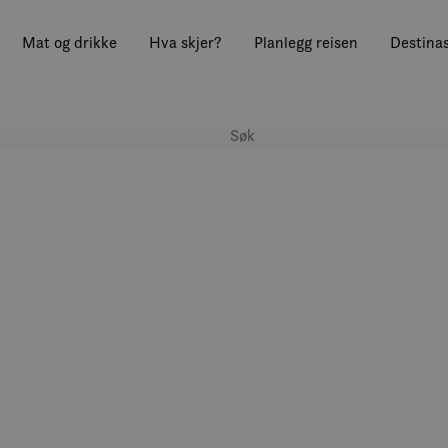
Mat og drikke
Hva skjer?
Planlegg reisen
Destinas