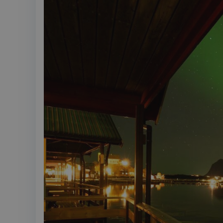
MUID
MR
SRM_B
_gcl_au
_fbp
IDE
SM