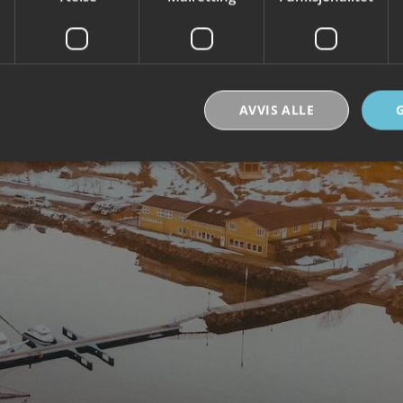
AVVIS ALLE
Strengt nødvendig
Ytelse
Målretting
Funksjonalitet
Ugradert
nformasjonskapsler tillater kjernefunksjoner på nettstedet, som brukerinnlogging og k
rukes riktig uten strengt nødvendige informasjonskapsler.
Forsørger /
Utløpsdato
Beskrivelse
Domene
30
Denne informasjonskapselen brukes til å skill
Cloudflare Inc.
minutter
og roboter. Dette er gunstig for nettstedet for å
.vimeo.com
rapporter om bruken av nettstedet.
nt
6 måneder
Denne informasjonskapselen brukes av Cookie-
CookieScript
tjenesten for å huske innstillingene for besøke
.visitlofoten.com
informasjonskapsel. Det er nødvendig at Cookie
banner fungerer som det skal.