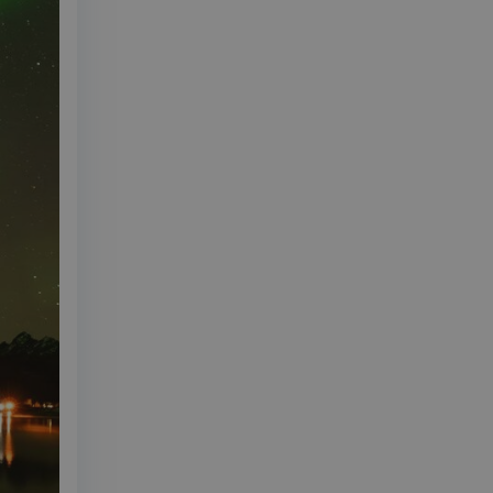
ende på nettstedet
utube-grensesnittet.
v min Microsoft som
 av innebygde
seres over mange
later brukersporing.
onskapsel som vi
ntern analyse.
sel som sørger for
leclick og utfører
r nettstedet og all
 før han besøkte
d reklameprodukter
rtsannonsører
leclick og utfører
r nettstedet og all
 før han besøkte
onskapsel som vi