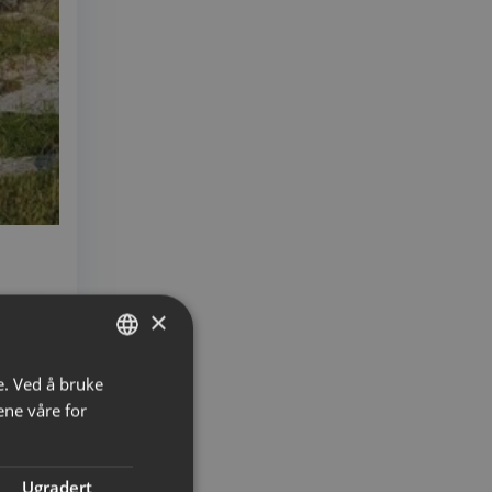
×
e. Ved å bruke
NORWEGIAN
ene våre for
ENGLISH
Ugradert