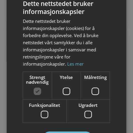
Dette nettstedet bruker
informasjonskapsler
NORWEGIAN
RORBU OG SJØHUS
Henningsvær Rorbuer
Dette nettstedet bruker
ENGLISH
informasjonskapsler (cookies) for å
forbedre din opplevelse. Ved å bruke
nettstedet vårt samtykker du i alle
informasjonskapsler i samsvar med
retningslinjene våre for
informasjonskapsler.
Les mer
Strengt
Ytelse
Målretting
nødvendig
Funksjonalitet
Ugradert