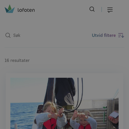
Visit Lofoten
Skip
to
Meny
main
content
Utvid filtere
16 resultater