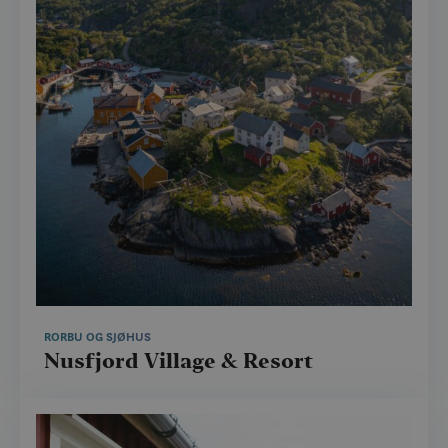
RORBU OG SJØHUS
Nusfjord Village & Resort