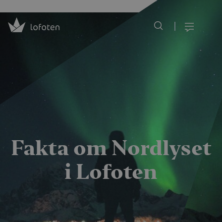
Visit Lofoten
Skip
to
Meny
main
content
Fakta om Nordlyset
i Lofoten