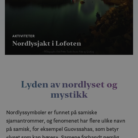
AKTIVITETER
Nordlysjakt i Lofoten
Lyden av nordlyset og
mystikk
Nordlyssymboler er funnet på samiske
sjamantrommer, og fenomenet har flere ulike navn
på samisk, for eksempel Guovssahas, som betyr
«lyset som kan høres». Samene forbandt nemlig