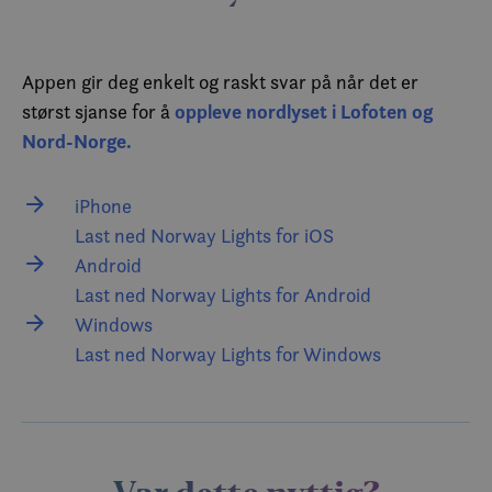
Domene
__cf_bm
30
Denne
Cloudflare Inc.
minutter
informas
.vimeo.com
brukes til 
Appen gir deg enkelt og raskt svar på når det er
mellom m
og robote
oppleve nordlyset i Lofoten og
størst sjanse for å
gunstig f
for å kun
Nord-Norge.
gyldige r
bruken av
CookieScriptConsent
6 måneder
Denne
CookieScript
iPhone
informas
.visitlofoten.com
brukes av
Last ned Norway Lights for iOS
Script.co
for å hus
Android
innstillin
besøkend
Last ned Norway Lights for Android
informasj
Det er nø
Windows
Cookie-Sc
cookie-b
Last ned Norway Lights for Windows
fungerer 
skal.
Navn
Forsørger /
Forsørger / Domene
Utløpsd
Navn
Utløpsdato
Beskrivelse