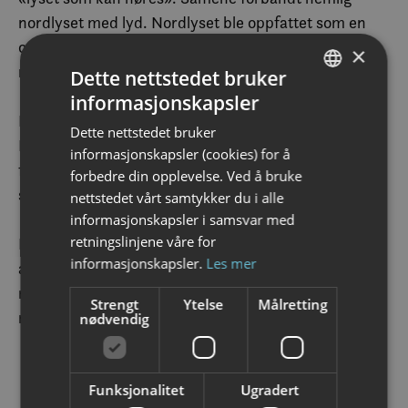
nordlyset med lyd. Nordlyset ble oppfattet som en
overnaturlig kraft som de påkalte ved tvister som
×
måtte løses.
Dette nettstedet bruker
informasjonskapsler
NORWEGIAN
I norrøn mytologi hadde nordlyset sin egen gud, kalt
Dette nettstedet bruker
ENGLISH
Heimdall. Man fremstilte nordlyset som et kvinnelig
informasjonskapsler (cookies) for å
fenomen der de trodde det var døde jomfruers sjel
forbedre din opplevelse. Ved å bruke
som danset over himmelen.
nettstedet vårt samtykker du i alle
informasjonskapsler i samsvar med
retningslinjene våre for
En ofte kjent overtro om nordlyset blant folk flest, er
informasjonskapsler.
Les mer
at når de som barn viftet med hvite klær, så økte
nordlyset i styrke. En ting som er sikkert, er at
Strengt
Ytelse
Målretting
nordlyset er en magisk opplevelse!
nødvendig
Fakta om Nordlyset
Funksjonalitet
Ugradert