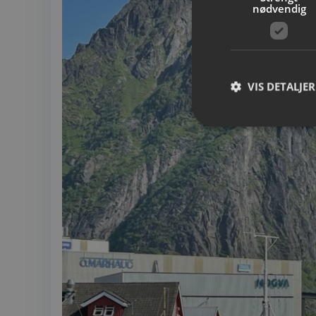
nødvendig
VIS DETALJER
Strengt nødvendige i
Nettstedet kan ikke b
Navn
__cf_bm
CookieScriptConse