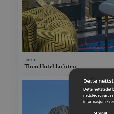
HOTELL
Thon Hotel Lofoten
Dette netts
Dette nettstedet 
nettstedet vårt s
informasjonskaps
Strengt