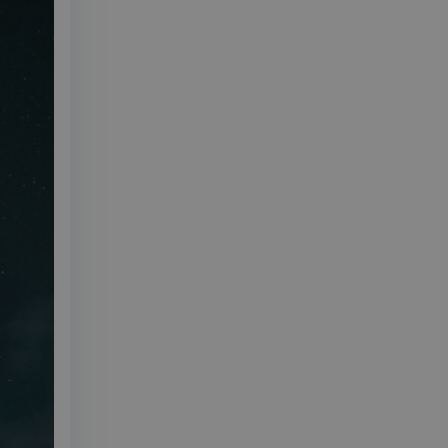
ende på nettstedet
utube-grensesnittet.
v min Microsoft som
 av innebygde
seres over mange
later brukersporing.
onskapsel som vi
ntern analyse.
sel som sørger for
leclick og utfører
r nettstedet og all
 før han besøkte
d reklameprodukter
rtsannonsører
leclick og utfører
r nettstedet og all
 før han besøkte
onskapsel som vi