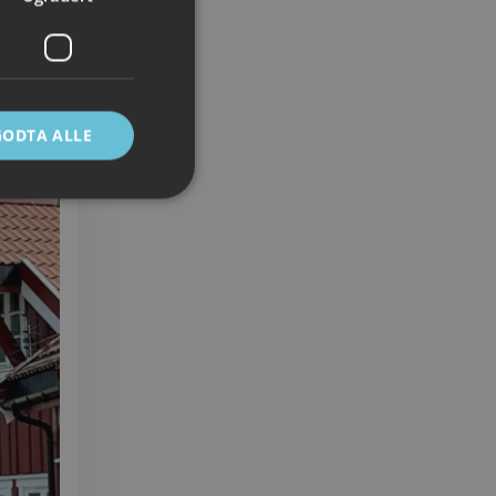
GODTA ALLE
ontoadministrasjon.
e mellom mennesker
 kunne lage gyldige
Script.com-
ndes
-Script.com cookie-