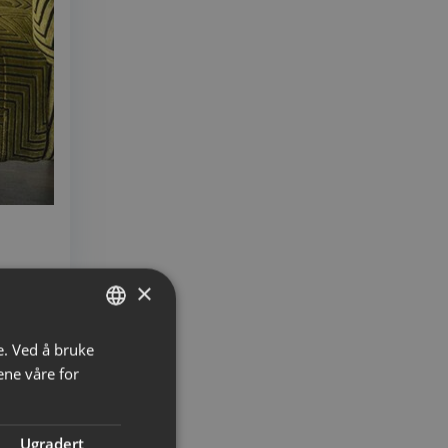
×
e. Ved å bruke
NORWEGIAN
ene våre for
ENGLISH
Ugradert