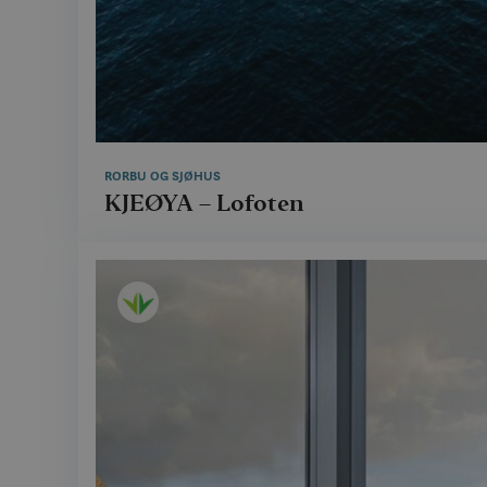
RORBU OG SJØHUS
KJEØYA – Lofoten