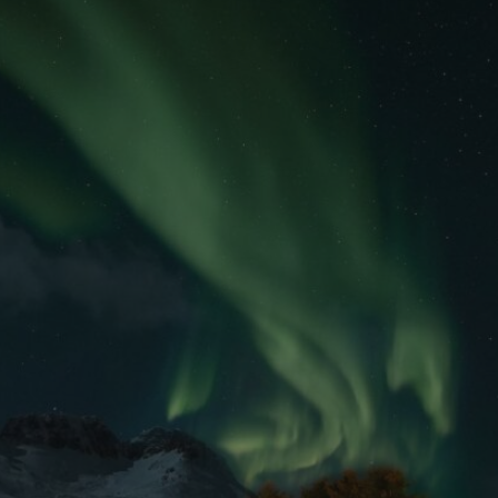
nettsteder; den kan også avgjøre om besøk
bruker den nye eller gamle versjonen av Yo
1 år
Denne informasjonskapselen brukes mye a
Microsoft
en unik brukeridentifikator. Den kan angis
Corporation
Microsoft-skript. Det antas at det synkroni
.bing.com
forskjellige Microsoft-domener, noe som til
7 dager
Dette er en Microsoft MSN-parts informasj
Microsoft
bruker til å måle bruken av nettstedet for i
Corporation
.c.bing.com
1 år
Dette er en Microsoft MSN-informasjonskap
Microsoft
at dette nettstedet fungerer riktig.
Corporation
.c.bing.com
3 måneder
Denne informasjonskapselen er satt av Doub
Google LLC
informasjon om hvordan sluttbrukeren bruke
.visitlofoten.com
annonsering som sluttbrukeren kan ha sett
nevnte nettsted.
3 måneder
Brukt av Facebook for å levere en serie me
Meta Platform
som for eksempel sanntidsbud fra tredjepa
Inc.
.visitlofoten.com
1 år
Denne informasjonskapselen er satt av Doub
Google LLC
informasjon om hvordan sluttbrukeren bruke
.doubleclick.net
annonsering som sluttbrukeren kan ha sett
nevnte nettsted.
.c.clarity.ms
Sesjon
Dette er en Microsoft MSN-parts informasj