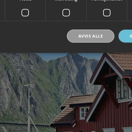
AVVIS ALLE
Strengt nødvendig
Ytelse
Målretting
Funksjonalitet
Ugradert
nformasjonskapsler tillater kjernefunksjoner på nettstedet, som brukerinnlogging og k
rukes riktig uten strengt nødvendige informasjonskapsler.
Forsørger /
Utløpsdato
Beskrivelse
Domene
30
Denne informasjonskapselen brukes til å skill
Cloudflare Inc.
minutter
og roboter. Dette er gunstig for nettstedet for å
.vimeo.com
rapporter om bruken av nettstedet.
nt
6 måneder
Denne informasjonskapselen brukes av Cookie-
CookieScript
tjenesten for å huske innstillingene for besøke
.visitlofoten.com
informasjonskapsel. Det er nødvendig at Cookie
banner fungerer som det skal.