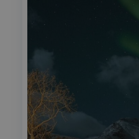
MUID
MR
SRM_B
_gcl_au
_fbp
IDE
SM