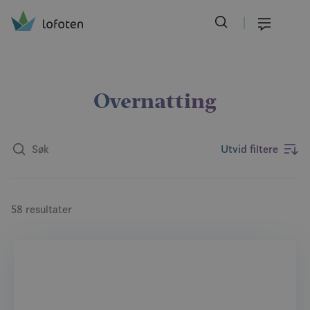
Visit Lofoten
Skip
to
Meny
main
content
Overnatting
Utvid filtere
58 resultater