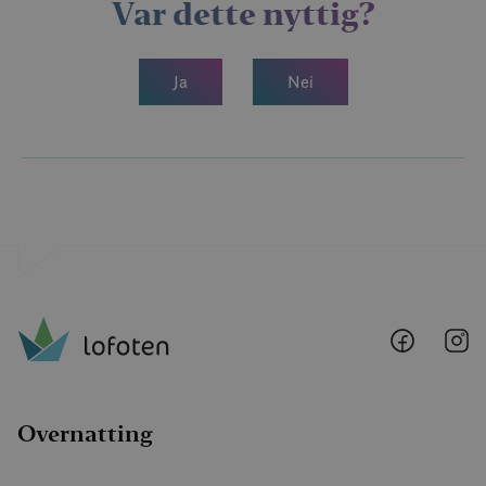
Var dette nyttig?
Ja
Nei
Lofoten
Lo
@
@
Faceboo
I
Overnatting