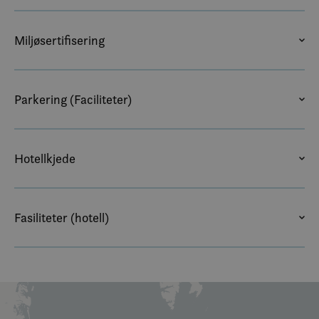
Miljøsertifisering
MILJØFYRTÅRN
Parkering (Faciliteter)
PARKERINGSPLASS UTE –
PARKERING
GRATIS
Hotellkjede
SCANDIC HOTELS
Fasiliteter (hotell)
WC OG DUSJ PÅ ROMMET