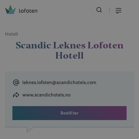
Visit Lofoten
Skip
to
Meny
main
content
Hotell
Scandic Leknes Lofoten
Hotell
leknes.lofoten@scandichotels.com
www.scandichotels.no
Bestill her