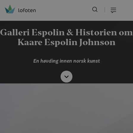
Visit Lofoten
Skip
to
Meny
main
content
Galleri Espolin & Historien om
Kaare Espolin Johnson
En høvding innen norsk kunst
Les
mer