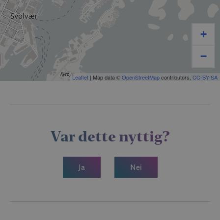
stabbursklokkas klang, og serverte måltider til
vertskap og betjenter.
+
Ni rom i Væreiergården
5 rom med dobbeltsenger
−
1 enkeltrom (med kanskje den beste utsikten!)
Leaflet
| Map data ©
OpenStreetMap
contributors,
CC-BY-SA
3 rom med to enkeltsenger (twin)
Dusj/bad/toalett:
Ett av dobbeltrommene (2.etg.) har eget bad
To romslige bad i 2. etg.
Tre toaletter på grunnplanet
Var dette nyttig?
To rom i Stabburet
1 dobbeltrom
Ja
Nei
1 enkeltrom
Sum antall senger Væreiergården og Stabburet: 20