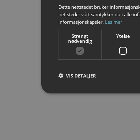
Dette nettstedet bruker informasjonsk
nettstedet vårt samtykker du i alle i
informasjonskapsler.
Les mer
Strengt
Ytelse
nødvendig
VIS DETALJER
Strengt nødvendig
Strengt nødvendige informasjonskapsler tillater
Nettstedet kan ikke brukes riktig uten strengt 
Forsørger /
Navn
Ut
Domene