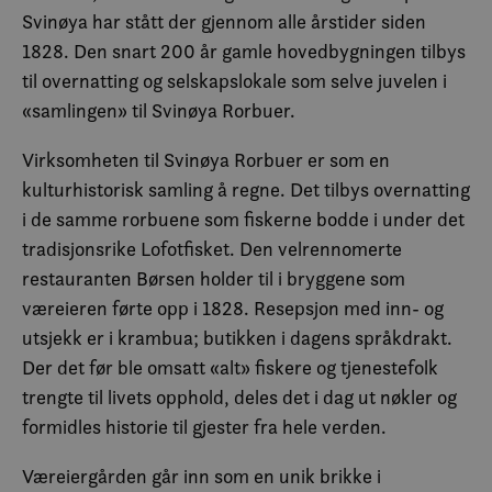
Svinøya har stått der gjennom alle årstider siden
1828. Den snart 200 år gamle hovedbygningen tilbys
til overnatting og selskapslokale som selve juvelen i
«samlingen» til Svinøya Rorbuer.
Virksomheten til Svinøya Rorbuer er som en
kulturhistorisk samling å regne. Det tilbys overnatting
i de samme rorbuene som fiskerne bodde i under det
tradisjonsrike Lofotfisket. Den velrennomerte
restauranten Børsen holder til i bryggene som
væreieren førte opp i 1828. Resepsjon med inn- og
utsjekk er i krambua; butikken i dagens språkdrakt.
Der det før ble omsatt «alt» fiskere og tjenestefolk
trengte til livets opphold, deles det i dag ut nøkler og
formidles historie til gjester fra hele verden.
Væreiergården går inn som en unik brikke i