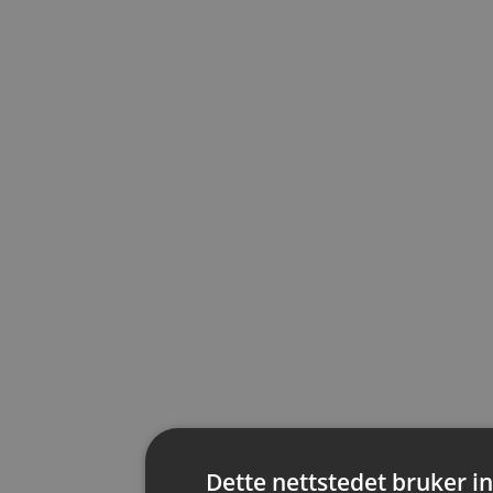
fortelle hvor dere er. Noen hemmeligheter skal
bevares.
Dette nettstedet bruker 