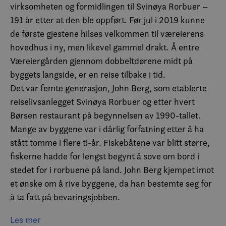
virksomheten og formidlingen til Svinøya Rorbuer –
191 år etter at den ble oppført. Før jul i 2019 kunne
de første gjestene hilses velkommen til væreierens
hovedhus i ny, men likevel gammel drakt. Å entre
Væreiergården gjennom dobbeltdørene midt på
byggets langside, er en reise tilbake i tid.
Det var femte generasjon, John Berg, som etablerte
reiselivsanlegget Svinøya Rorbuer og etter hvert
Børsen restaurant på begynnelsen av 1990-tallet.
Mange av byggene var i dårlig forfatning etter å ha
stått tomme i flere ti-år. Fiskebåtene var blitt større,
fiskerne hadde for lengst begynt å sove om bord i
stedet for i rorbuene på land. John Berg kjempet imot
et ønske om å rive byggene, da han bestemte seg for
å ta fatt på bevaringsjobben.
Væreiergården har vært i bruk gjennom alle år, men
Les mer