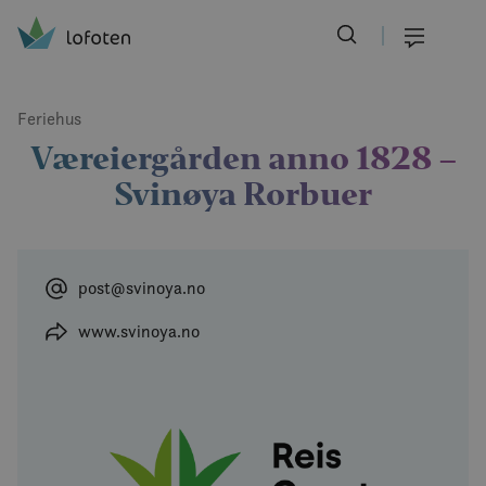
Visit Lofoten
Skip
to
Meny
main
content
Feriehus
Væreiergården anno 1828 –
Svinøya Rorbuer
post@svinoya.no
www.svinoya.no