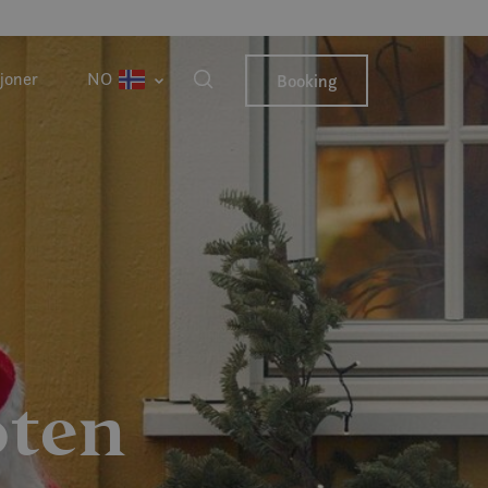
joner
NO
Booking
oten