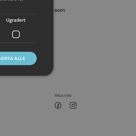
ENGLISH
 også
hit
, for å se hva som
Ugradert
GODTA ALLE
FØLG OSS
ontoadministrasjon.
Lofoten
Lofoten
@
@
Facebook
Instagram
e mellom mennesker
 kunne lage gyldige