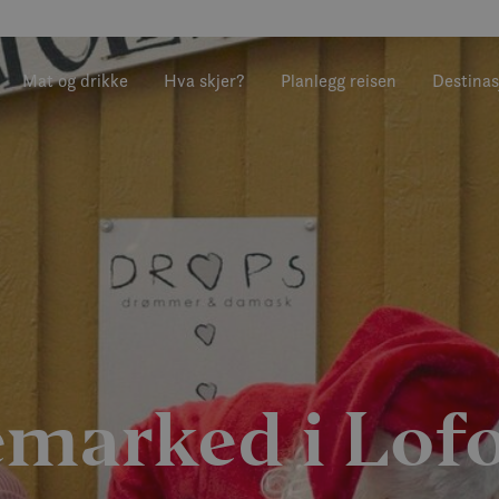
Mat og drikke
Hva skjer?
Planlegg reisen
Destinas
emarked i Lof