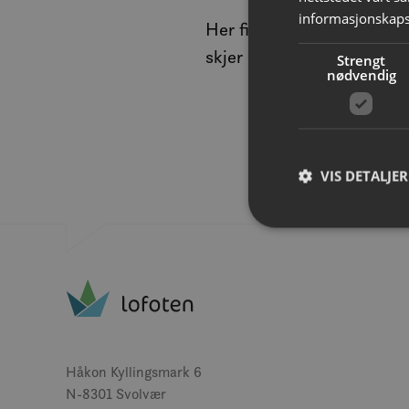
informasjonskaps
Her finner du en oversikt
skjer i Lofoten.
Strengt
nødvendig
VIS DETALJER
Strengt nødvendige i
Nettstedet kan ikke b
Navn
Håkon Kyllingsmark 6
__cf_bm
N-8301 Svolvær