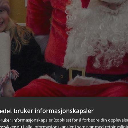
tedet bruker informasjonskapsler
ere julemarkeder rundt omkring i Lofoten hvor du får k
 eksklusive kunsthåndtverk og matvarer.
bruker informasjonskapsler (cookies) for å forbedre din opplevels
amtykker du i alle informasjonskapsler i samsvar med retningslinj