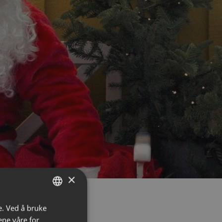
×
jøpt alt fra nydelige
e. Ved å bruke
NORWEGIAN
ene våre for