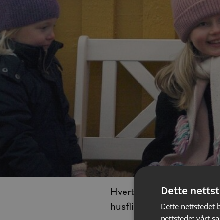
Dette netts
Hvert år arrangeres det fl
husflidsprodukter til mer
Dette nettstedet 
nettstedet vårt s