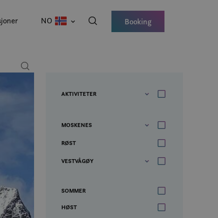
joner
NO
Booking
AKTIVITETER
MOSKENES
RØST
VESTVÅGØY
SOMMER
HØST