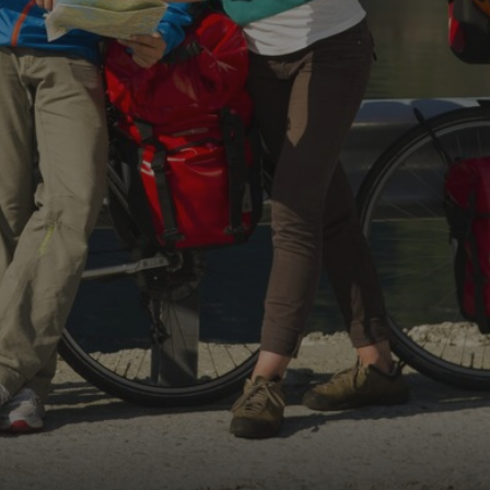
nettsteder; den kan også avgjøre om besøk
bruker den nye eller gamle versjonen av Yo
1 år
Denne informasjonskapselen brukes mye a
Microsoft
en unik brukeridentifikator. Den kan angis
Corporation
Microsoft-skript. Det antas at det synkroni
.bing.com
forskjellige Microsoft-domener, noe som til
7 dager
Dette er en Microsoft MSN-parts informasj
Microsoft
bruker til å måle bruken av nettstedet for i
Corporation
.c.bing.com
1 år
Dette er en Microsoft MSN-informasjonskap
Microsoft
at dette nettstedet fungerer riktig.
Corporation
.c.bing.com
3 måneder
Denne informasjonskapselen er satt av Doub
Google LLC
informasjon om hvordan sluttbrukeren bruke
.visitlofoten.com
annonsering som sluttbrukeren kan ha sett
nevnte nettsted.
3 måneder
Brukt av Facebook for å levere en serie me
Meta Platform
som for eksempel sanntidsbud fra tredjepa
Inc.
.visitlofoten.com
1 år
Denne informasjonskapselen er satt av Doub
Google LLC
informasjon om hvordan sluttbrukeren bruke
.doubleclick.net
annonsering som sluttbrukeren kan ha sett
nevnte nettsted.
.c.clarity.ms
Sesjon
Dette er en Microsoft MSN-parts informasj