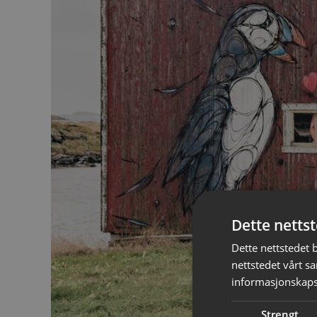
Dette netts
Dette nettstedet 
nettstedet vårt s
informasjonskaps
Strengt