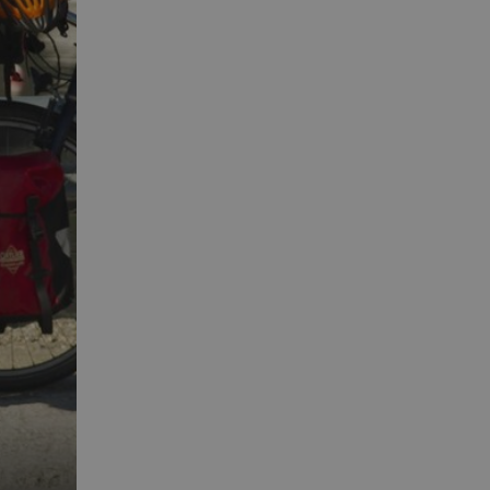
ende på nettstedet
utube-grensesnittet.
v min Microsoft som
 av innebygde
seres over mange
later brukersporing.
onskapsel som vi
ntern analyse.
sel som sørger for
leclick og utfører
r nettstedet og all
 før han besøkte
d reklameprodukter
rtsannonsører
leclick og utfører
r nettstedet og all
 før han besøkte
onskapsel som vi