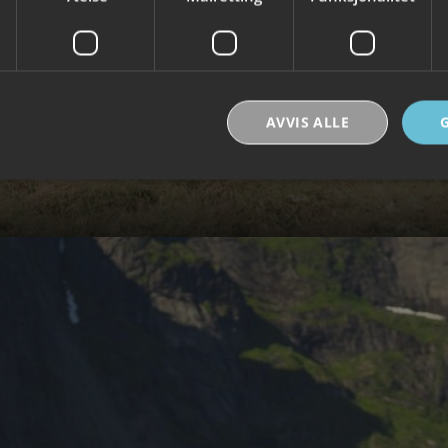
AVVIS ALLE
Strengt nødvendig
Ytelse
Målretting
Funksjonalitet
Ugradert
nformasjonskapsler tillater kjernefunksjoner på nettstedet, som brukerinnlogging og k
rukes riktig uten strengt nødvendige informasjonskapsler.
Forsørger /
Utløpsdato
Beskrivelse
Domene
30
Denne informasjonskapselen brukes til å skill
Cloudflare Inc.
minutter
og roboter. Dette er gunstig for nettstedet for å
.vimeo.com
rapporter om bruken av nettstedet.
nt
6 måneder
Denne informasjonskapselen brukes av Cookie-
CookieScript
tjenesten for å huske innstillingene for besøke
.visitlofoten.com
informasjonskapsel. Det er nødvendig at Cookie
banner fungerer som det skal.