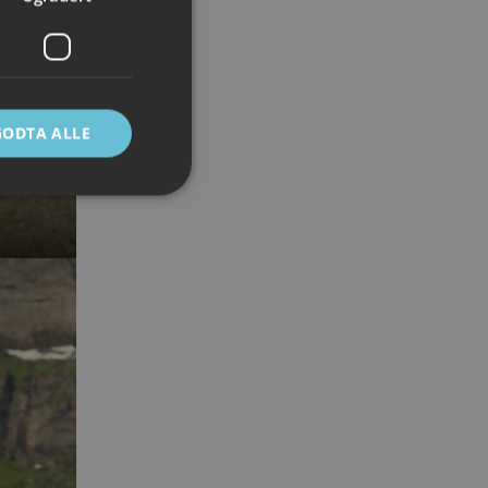
GODTA ALLE
ontoadministrasjon.
e mellom mennesker
 kunne lage gyldige
Script.com-
ndes
-Script.com cookie-