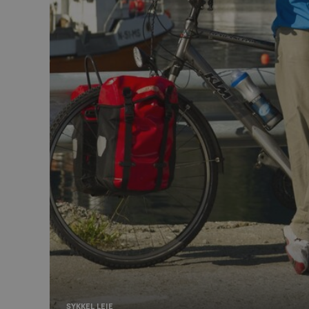
MUID
MR
SRM_B
_gcl_au
_fbp
IDE
SM
SYKKEL LEIE