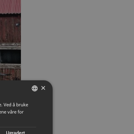
×
e. Ved å bruke
NORWEGIAN
ene våre for
ENGLISH
Ugradert