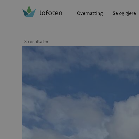
Visit Lofoten
Skip
to
Overnatting
Se og gjøre
main
content
3 resultater