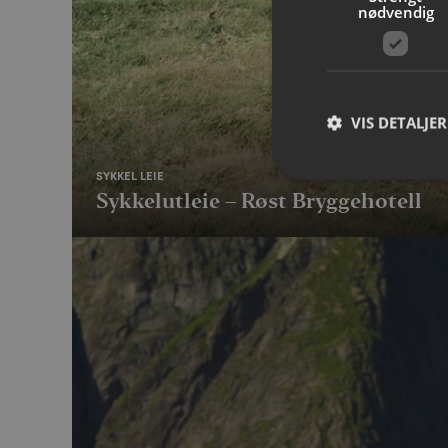
nødvendig
VIS DETALJER
SYKKEL LEIE
Sykkelutleie – Røst Bryggehotell
Strengt nødvendige i
Nettstedet kan ikke b
Navn
__cf_bm
CookieScriptConse