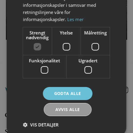
informasjonskapsler i samsvar med
retningslinjene våre for
informasjonskapsler.
Les mer
JULEARRANGEMENT
Gammeldags Jul på Å
Strengt
Ytelse
Målretting
nødvendig
Funksjonalitet
Ugradert
Lofoten
Lo
GODTA ALLE
@
@
Faceboo
I
AVVIS ALLE
Overnatting
VIS DETALJER
Se og gjøre