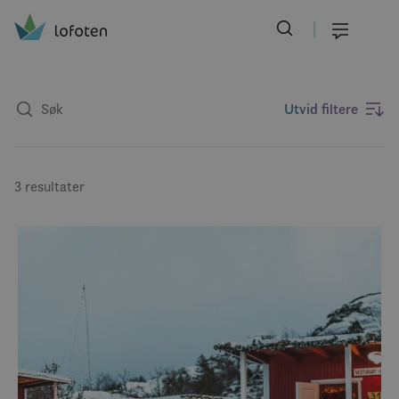
Visit Lofoten
Skip
to
Meny
main
content
Utvid filtere
3 resultater