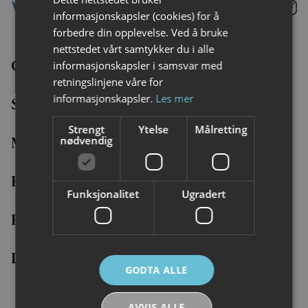
ENGLISH
Lofoten
Lo
informasjonskapsler (cookies) for å
@
@
Faceboo
I
forbedre din opplevelse. Ved å bruke
nettstedet vårt samtykker du i alle
Overnatting
informasjonskapsler i samsvar med
retningslinjene våre for
informasjonskapsler.
Les mer
Se og gjøre
Strengt
Ytelse
Målretting
nødvendig
Mat og drikke
Hva skjer?
Funksjonalitet
Ugradert
Planlegg reisen
Destinasjoner
GODTA ALLE
AVVIS ALLE