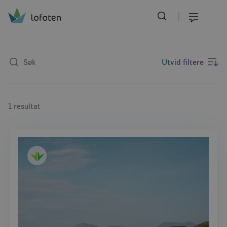
Visit Lofoten
Skip
to
Meny
main
content
Utvid filtere
1 resultat