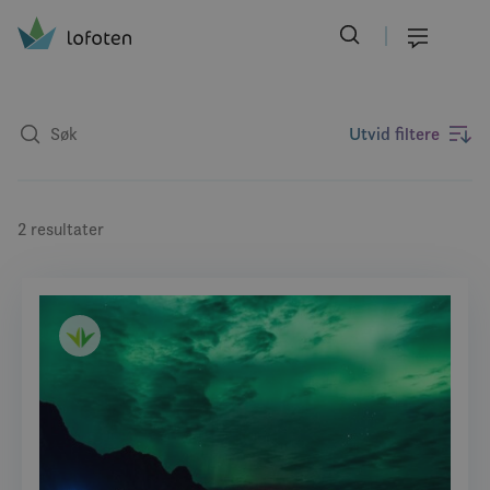
Visit Lofoten
Skip
to
Meny
main
content
Utvid filtere
2 resultater