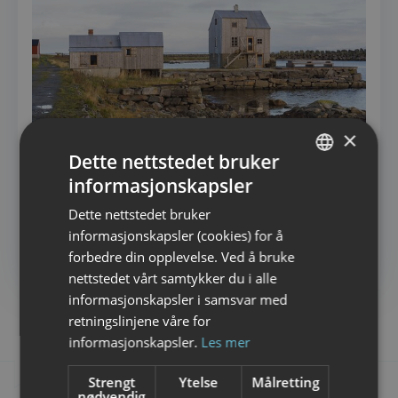
×
Dette nettstedet bruker
informasjonskapsler
NORWEGIAN
Dette nettstedet bruker
ENGLISH
informasjonskapsler (cookies) for å
RORBU OG SJØHUS
Villa Lofoten
forbedre din opplevelse. Ved å bruke
nettstedet vårt samtykker du i alle
informasjonskapsler i samsvar med
retningslinjene våre for
informasjonskapsler.
Les mer
Strengt
Ytelse
Målretting
nødvendig