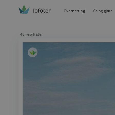
Visit Lofoten
Skip
to
Overnatting
Se og gjøre
main
content
46 resultater