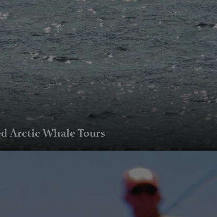
nettsteder; den kan også avgjøre om besøk
bruker den nye eller gamle versjonen av Yo
1 år
Denne informasjonskapselen brukes mye a
Microsoft
en unik brukeridentifikator. Den kan angis
Corporation
Microsoft-skript. Det antas at det synkroni
.bing.com
forskjellige Microsoft-domener, noe som til
7 dager
Dette er en Microsoft MSN-parts informasj
Microsoft
bruker til å måle bruken av nettstedet for i
Corporation
.c.bing.com
1 år
Dette er en Microsoft MSN-informasjonskap
Microsoft
at dette nettstedet fungerer riktig.
Corporation
.c.bing.com
3 måneder
Denne informasjonskapselen er satt av Doub
Google LLC
informasjon om hvordan sluttbrukeren bruke
.visitlofoten.com
annonsering som sluttbrukeren kan ha sett
d Arctic Whale Tours
nevnte nettsted.
3 måneder
Brukt av Facebook for å levere en serie me
Meta Platform
som for eksempel sanntidsbud fra tredjepa
Inc.
.visitlofoten.com
1 år
Denne informasjonskapselen er satt av Doub
Google LLC
informasjon om hvordan sluttbrukeren bruke
.doubleclick.net
annonsering som sluttbrukeren kan ha sett
nevnte nettsted.
.c.clarity.ms
Sesjon
Dette er en Microsoft MSN-parts informasj