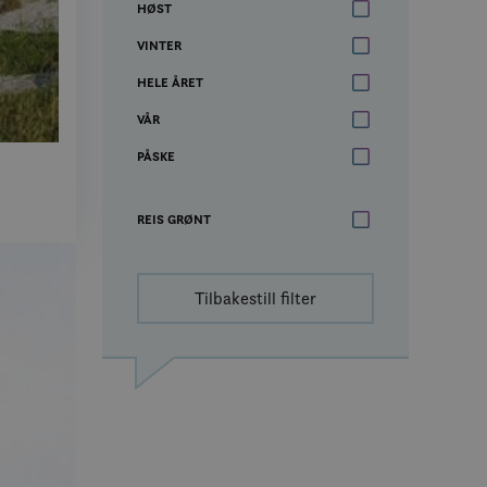
HØST
VINTER
HELE ÅRET
VÅR
PÅSKE
REIS GRØNT
Tilbakestill filter