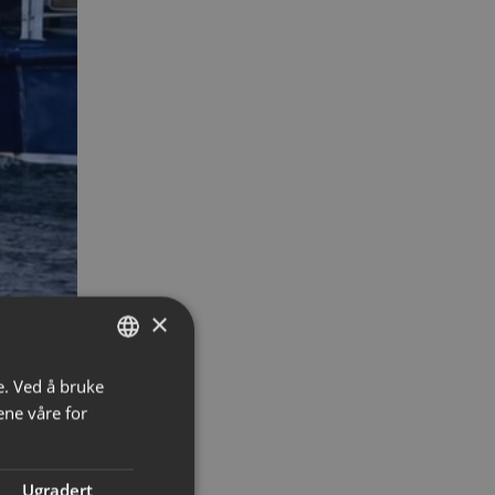
×
e. Ved å bruke
NORWEGIAN
ene våre for
ENGLISH
Ugradert