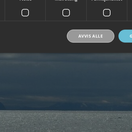
 med Arctic Whale Tours
AVVIS ALLE
Strengt nødvendig
Ytelse
Målretting
Funksjonalitet
Ugradert
nformasjonskapsler tillater kjernefunksjoner på nettstedet, som brukerinnlogging og k
rukes riktig uten strengt nødvendige informasjonskapsler.
Forsørger /
Utløpsdato
Beskrivelse
Domene
30
Denne informasjonskapselen brukes til å skill
Cloudflare Inc.
minutter
og roboter. Dette er gunstig for nettstedet for å
.vimeo.com
rapporter om bruken av nettstedet.
nt
6 måneder
Denne informasjonskapselen brukes av Cookie-
CookieScript
tjenesten for å huske innstillingene for besøke
.visitlofoten.com
informasjonskapsel. Det er nødvendig at Cookie
banner fungerer som det skal.