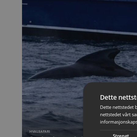
Dette netts
Dette nettstedet 
nettstedet vårt s
informasjonskaps
HVALSAFARI
Strengt