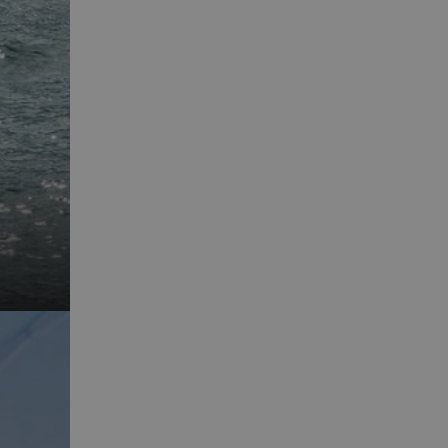
ende på nettstedet
utube-grensesnittet.
v min Microsoft som
 av innebygde
seres over mange
later brukersporing.
onskapsel som vi
ntern analyse.
sel som sørger for
leclick og utfører
r nettstedet og all
 før han besøkte
d reklameprodukter
rtsannonsører
leclick og utfører
r nettstedet og all
 før han besøkte
onskapsel som vi