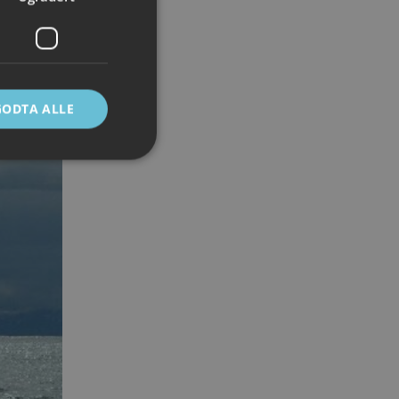
GODTA ALLE
ontoadministrasjon.
e mellom mennesker
 kunne lage gyldige
Script.com-
ndes
-Script.com cookie-