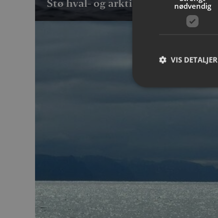
Stø hval- og arktisk dyrelivsafari
nødvendig
VIS DETALJER
Strengt nødvendige i
Nettstedet kan ikke b
Navn
__cf_bm
CookieScriptConse