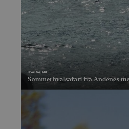
MUID
MR
SRM_B
_gcl_au
HVALSAFARI
Sommerhvalsafari fra Andenes me
_fbp
IDE
SM