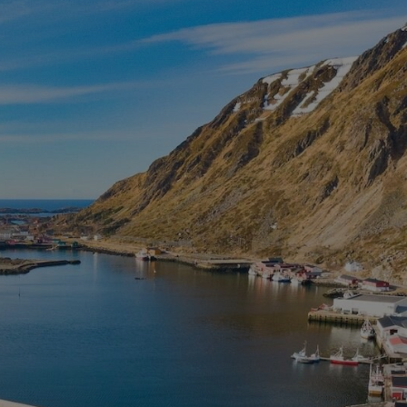
nettsteder; den kan også avgjøre om besøk
bruker den nye eller gamle versjonen av Yo
1 år
Denne informasjonskapselen brukes mye a
Microsoft
en unik brukeridentifikator. Den kan angis
Corporation
Microsoft-skript. Det antas at det synkroni
.bing.com
forskjellige Microsoft-domener, noe som til
7 dager
Dette er en Microsoft MSN-parts informasj
Microsoft
bruker til å måle bruken av nettstedet for i
Corporation
.c.bing.com
1 år
Dette er en Microsoft MSN-informasjonskap
Microsoft
at dette nettstedet fungerer riktig.
Corporation
.c.bing.com
3 måneder
Denne informasjonskapselen er satt av Doub
Google LLC
informasjon om hvordan sluttbrukeren bruke
.visitlofoten.com
annonsering som sluttbrukeren kan ha sett
nevnte nettsted.
3 måneder
Brukt av Facebook for å levere en serie me
Meta Platform
som for eksempel sanntidsbud fra tredjepa
Inc.
.visitlofoten.com
1 år
Denne informasjonskapselen er satt av Doub
Google LLC
informasjon om hvordan sluttbrukeren bruke
.doubleclick.net
annonsering som sluttbrukeren kan ha sett
nevnte nettsted.
.c.clarity.ms
Sesjon
Dette er en Microsoft MSN-parts informasj