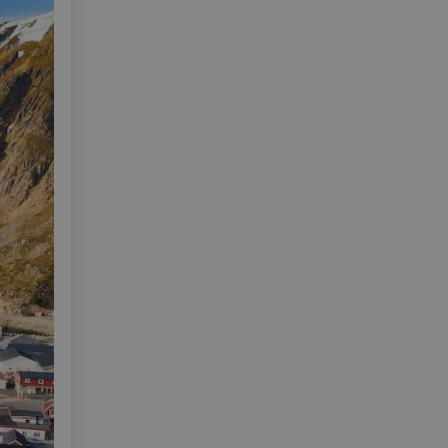
ende på nettstedet
utube-grensesnittet.
v min Microsoft som
 av innebygde
seres over mange
later brukersporing.
onskapsel som vi
ntern analyse.
sel som sørger for
leclick og utfører
r nettstedet og all
 før han besøkte
d reklameprodukter
rtsannonsører
leclick og utfører
r nettstedet og all
 før han besøkte
onskapsel som vi