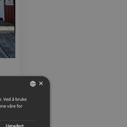
×
e. Ved å bruke
NORWEGIAN
ene våre for
ENGLISH
Ugradert