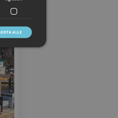
GODTA ALLE
ontoadministrasjon.
e mellom mennesker
 kunne lage gyldige
Script.com-
ndes
-Script.com cookie-