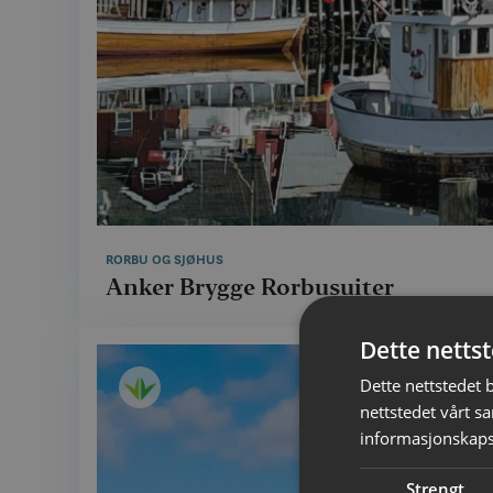
RORBU OG SJØHUS
Anker Brygge Rorbusuiter
Dette netts
Dette nettstedet 
nettstedet vårt s
informasjonskaps
Strengt