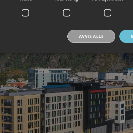
AVVIS ALLE
Strengt nødvendig
Ytelse
Målretting
Funksjonalitet
Ugradert
nformasjonskapsler tillater kjernefunksjoner på nettstedet, som brukerinnlogging og k
rukes riktig uten strengt nødvendige informasjonskapsler.
Forsørger /
Utløpsdato
Beskrivelse
Domene
30
Denne informasjonskapselen brukes til å skill
Cloudflare Inc.
minutter
og roboter. Dette er gunstig for nettstedet for å
.vimeo.com
rapporter om bruken av nettstedet.
nt
6 måneder
Denne informasjonskapselen brukes av Cookie-
CookieScript
tjenesten for å huske innstillingene for besøke
.visitlofoten.com
informasjonskapsel. Det er nødvendig at Cookie
banner fungerer som det skal.