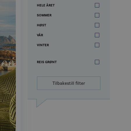
HELE ÅRET
SOMMER
HØST
VÅR
VINTER
REIS GRØNT
Tilbakestill filter