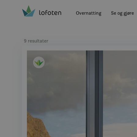
Visit Lofoten
Skip
to
Overnatting
Se og gjøre
main
content
9 resultater