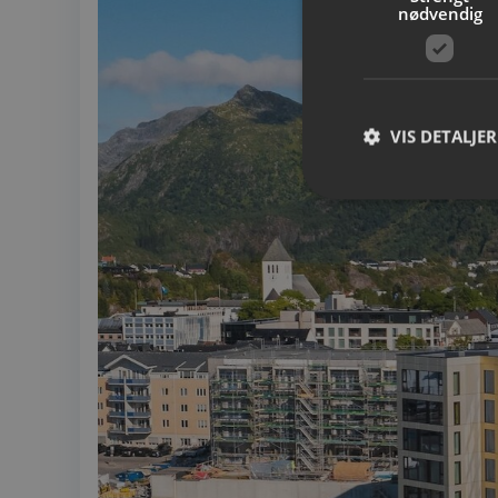
nødvendig
VIS DETALJER
Strengt nødvendige i
Nettstedet kan ikke b
Navn
__cf_bm
CookieScriptConse