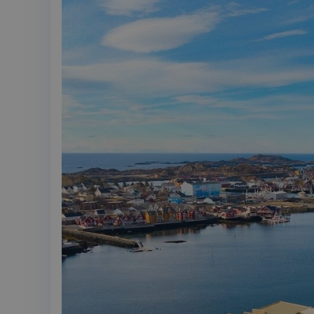
MUID
MR
SRM_B
_gcl_au
_fbp
IDE
SM