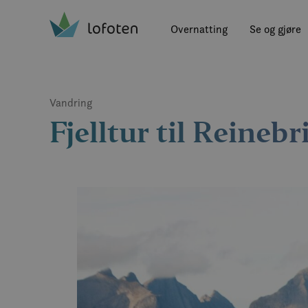
Visit Lofoten
Skip
to
Overnatting
Se og gjøre
main
content
Vandring
Fjelltur til Reineb