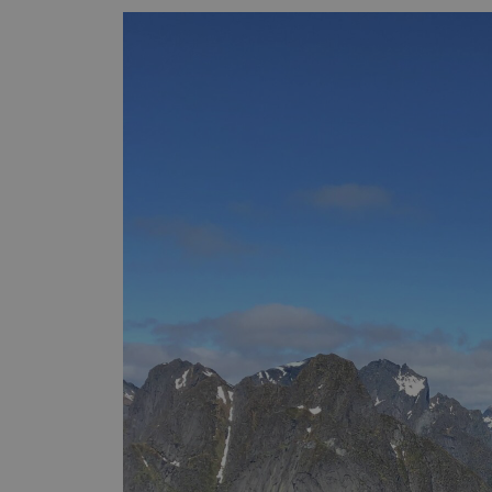
MUID
MR
SRM_B
_gcl_au
_fbp
IDE
SM