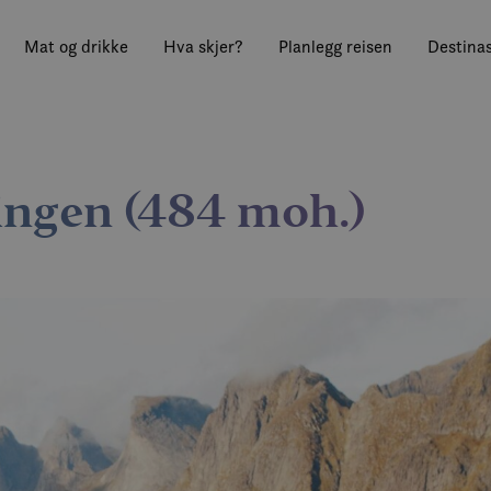
Mat og drikke
Hva skjer?
Planlegg reisen
Destinas
ringen (484 moh.)