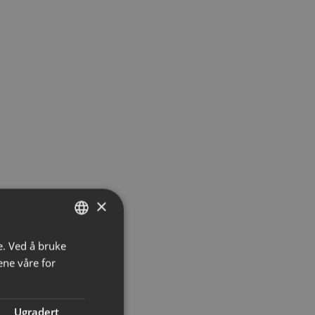
×
e. Ved å bruke
NORWEGIAN
ene våre for
ENGLISH
Ugradert