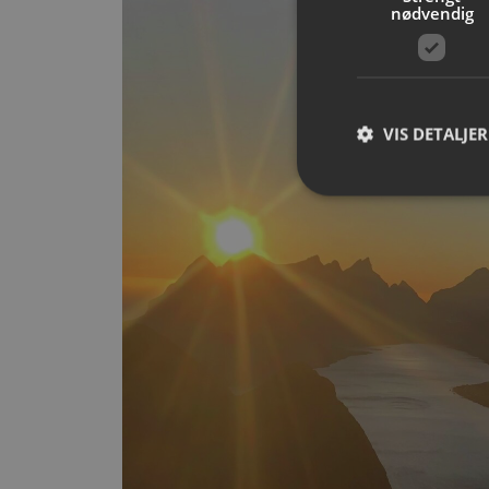
nødvendig
VIS DETALJER
Strengt nødvendige i
Nettstedet kan ikke b
Navn
__cf_bm
CookieScriptConse