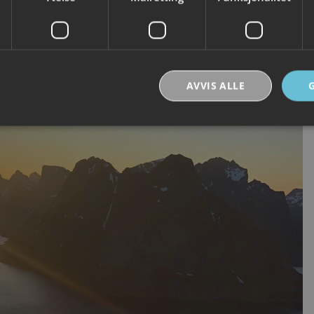
AVVIS ALLE
Strengt nødvendig
Ytelse
Målretting
Funksjonalitet
Ugradert
nformasjonskapsler tillater kjernefunksjoner på nettstedet, som brukerinnlogging og k
rukes riktig uten strengt nødvendige informasjonskapsler.
Forsørger /
Utløpsdato
Beskrivelse
Domene
30
Denne informasjonskapselen brukes til å skill
Cloudflare Inc.
minutter
og roboter. Dette er gunstig for nettstedet for å
.vimeo.com
rapporter om bruken av nettstedet.
nt
6 måneder
Denne informasjonskapselen brukes av Cookie-
CookieScript
tjenesten for å huske innstillingene for besøke
.visitlofoten.com
informasjonskapsel. Det er nødvendig at Cookie
banner fungerer som det skal.