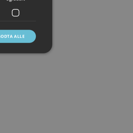
GODTA ALLE
ontoadministrasjon.
e mellom mennesker
 kunne lage gyldige
Script.com-
ndes
-Script.com cookie-