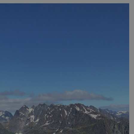
nettsteder; den kan også avgjøre om besøk
bruker den nye eller gamle versjonen av Yo
1 år
Denne informasjonskapselen brukes mye a
Microsoft
en unik brukeridentifikator. Den kan angis
Corporation
Microsoft-skript. Det antas at det synkroni
.bing.com
forskjellige Microsoft-domener, noe som til
7 dager
Dette er en Microsoft MSN-parts informasj
Microsoft
bruker til å måle bruken av nettstedet for i
Corporation
.c.bing.com
1 år
Dette er en Microsoft MSN-informasjonskap
Microsoft
at dette nettstedet fungerer riktig.
Corporation
.c.bing.com
3 måneder
Denne informasjonskapselen er satt av Doub
Google LLC
informasjon om hvordan sluttbrukeren bruke
.visitlofoten.com
annonsering som sluttbrukeren kan ha sett
nevnte nettsted.
3 måneder
Brukt av Facebook for å levere en serie me
Meta Platform
som for eksempel sanntidsbud fra tredjepa
Inc.
.visitlofoten.com
1 år
Denne informasjonskapselen er satt av Doub
Google LLC
informasjon om hvordan sluttbrukeren bruke
.doubleclick.net
annonsering som sluttbrukeren kan ha sett
nevnte nettsted.
.c.clarity.ms
Sesjon
Dette er en Microsoft MSN-parts informasj