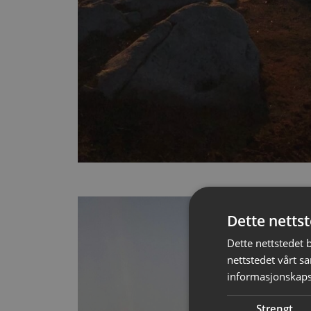
Dette netts
Dette nettstedet 
nettstedet vårt s
informasjonskaps
Strengt