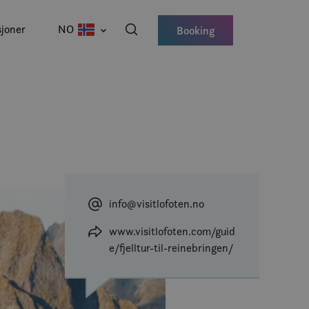
joner
NO
Booking
info@visitlofoten.no
www.visitlofoten.com/guid
e/fjelltur-til-reinebringen/